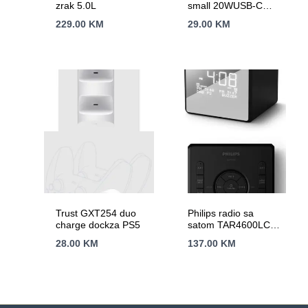
zrak 5.0L
small 20WUSB-C
punjač za mobitele
229.00
KM
29.00
KM
itablete, bijeli
Trust GXT254 duo
Philips radio sa
charge dockza PS5
satom TAR4600LCD
zaslon;
28.00
KM
137.00
KM
FM/DAB+;USB-C
priključak;