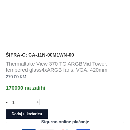
ŠIFRA-C: CA-11N-00M1WN-00
Thermaltake View 370 TG ARGBMid Tower,
tempered glass4xARGB fans, VGA: 420mm
270.00
KM
170000 na zalihi
Thermaltake
+
-
View
370
Dodaj u košaricu
TG
Sigurno online plaćanje
ARGBMid