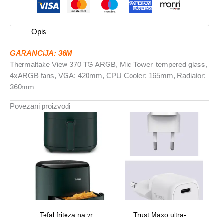
Tower,
tempered
glass4xARGB
Opis
fans,
VGA:
GARANCIJA: 36M
420mm
Thermaltake View 370 TG ARGB, Mid Tower, tempered glass,
količina
4xARGB fans, VGA: 420mm, CPU Cooler: 165mm, Radiator:
360mm
Povezani proizvodi
Tefal friteza na vr.
Trust Maxo ultra-