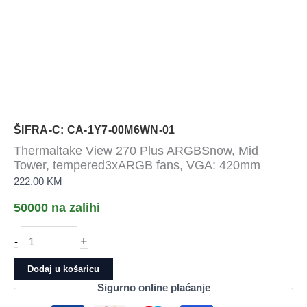
ŠIFRA-C: CA-1Y7-00M6WN-01
Thermaltake View 270 Plus ARGBSnow, Mid
Tower, tempered3xARGB fans, VGA: 420mm
222.00
KM
50000 na zalihi
Thermaltake
+
-
View
270
Dodaj u košaricu
Plus
Sigurno online plaćanje
ARGBSnow,