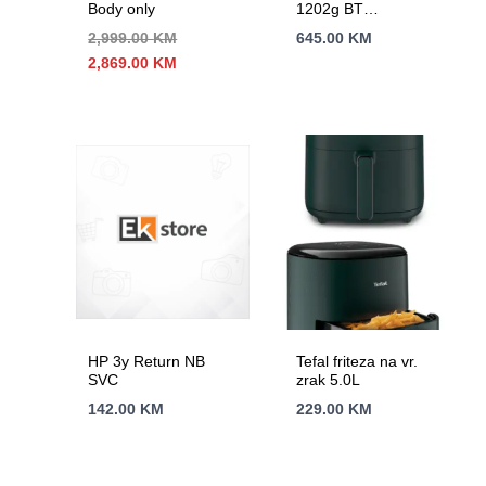
Body only
1202g BT
USBBluetotoh 10m
2,999.00
KM
645.00
KM
domet,Crni
Izvorna
Trenutna
2,869.00
KM
cijena
cijena
bila
je:
je:
2,869.00 KM.
2,999.00 KM.
HP 3y Return NB
Tefal friteza na vr.
SVC
zrak 5.0L
142.00
KM
229.00
KM