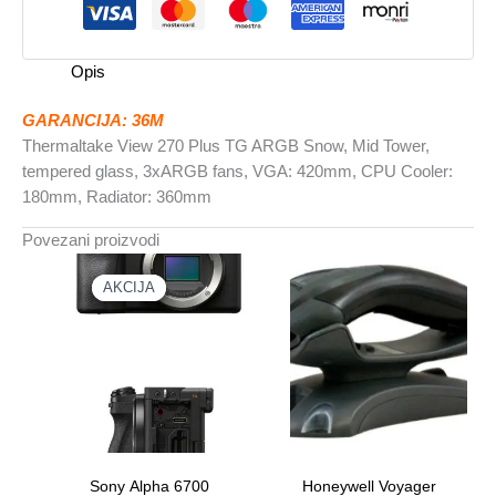
Mid
Tower,
tempered3xARGB
Opis
fans,
VGA:
GARANCIJA: 36M
420mm
Thermaltake View 270 Plus TG ARGB Snow, Mid Tower,
količina
tempered glass, 3xARGB fans, VGA: 420mm, CPU Cooler:
180mm, Radiator: 360mm
Povezani proizvodi
AKCIJA
AKCIJA
Sony Alpha 6700
Honeywell Voyager