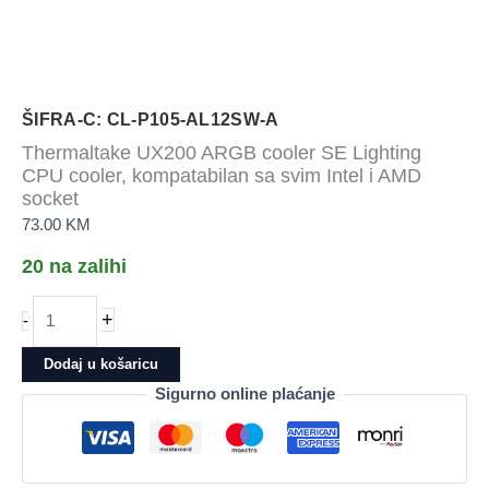
ŠIFRA-C: CL-P105-AL12SW-A
Thermaltake UX200 ARGB cooler SE Lighting
CPU cooler, kompatabilan sa svim Intel i AMD
socket
73.00
KM
20 na zalihi
Thermaltake
+
-
UX200
ARGB
Dodaj u košaricu
cooler
Sigurno online plaćanje
SE
Lighting
CPU
cooler,