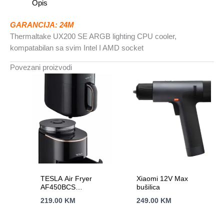
Opis
kompatabilan
sa
GARANCIJA: 24M
svim
Thermaltake UX200 SE ARGB lighting CPU cooler,
Intel
kompatabilan sa svim Intel I AMD socket
i
AMD
Povezani proizvodi
socket
količina
TESLA Air Fryer
Xiaomi 12V Max
AF450BCS
bušilica
Zapremina 4.5L,
219.00
KM
249.00
KM
Snaga 1500W