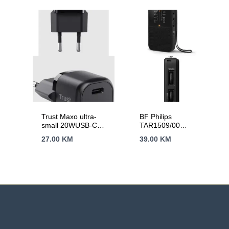
Trust Maxo ultra-
BF Philips
small 20WUSB-C
TAR1509/00
punjač za mobitele
prenosniNapajanje iz
27.00
KM
39.00
KM
itablete
baterija;
FM/AMAnalogno
podešavanje