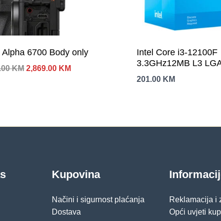
 Alpha 6700 Body only
Intel Core i3-12100F
3.3GHz12MB L3 LG
Izvorna
Trenutna
.00
KM
2,869.00
KM
BOXAlder Lake,bez g
cijena
cijena
201.00
KM
bila
je:
je:
2,869.00 KM.
2,999.00 KM.
as
Kupovina
Informaci
Načini i sigurnost plaćanja
Reklamacija i
Dostava
Opći uvjeti ku