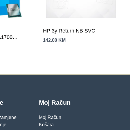
HP 3y Return NB SVC
A1700
142.00
KM
rafike
je
Moj Račun
 zamjene
Moj Račun
pnje
Košara