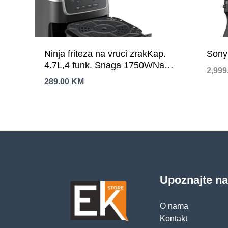
Ninja friteza na vruci zrakKap.
Sony
4.7L,4 funk. Snaga 1750WNano
2,999
keramicki premaz, AirCrips
289.00
KM
tehnol.
Upoznajte n
O nama
Kontakt