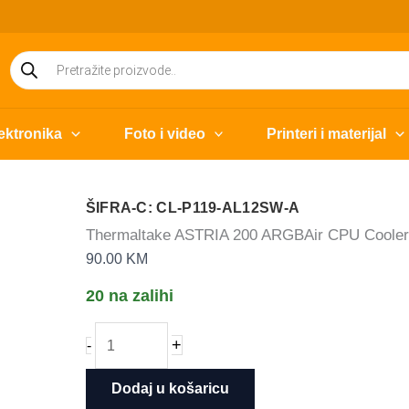
Products
search
ektronika
Foto i video
Printeri i materijal
ŠIFRA-C: CL-P119-AL12SW-A
Thermaltake ASTRIA 200 ARGBAir CPU Cooler,
90.00
KM
20 na zalihi
Thermaltake
+
-
ASTRIA
200
Dodaj u košaricu
ARGBAir