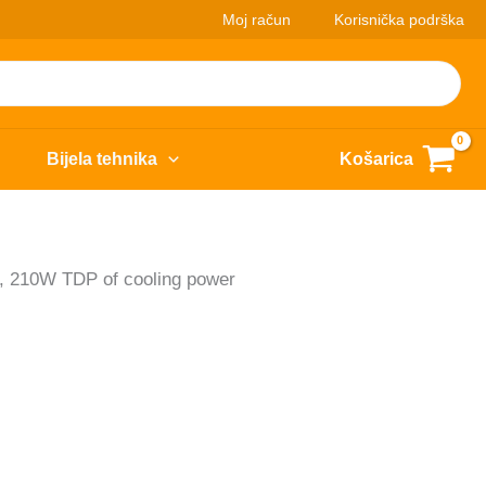
Moj račun
Korisnička podrška
Bijela tehnika
Košarica
 210W TDP of cooling power