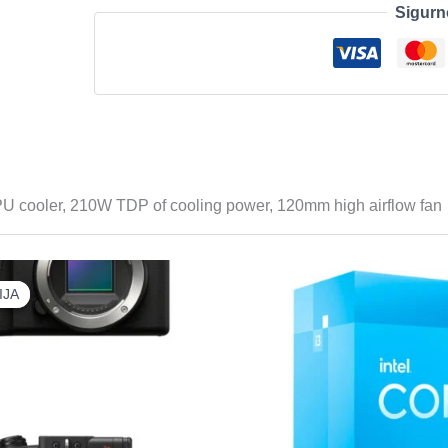
Sigurn
CPU
Cooler,
210W
TDP
of
cooling
power
količina
 cooler, 210W TDP of cooling power, 120mm high airflow fan
IJA
IJA