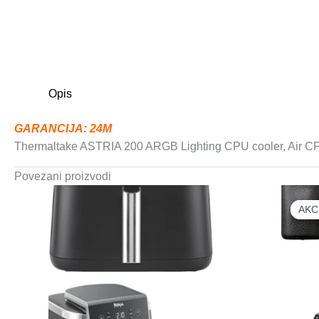
Opis
GARANCIJA: 24M
Thermaltake ASTRIA 200 ARGB Lighting CPU cooler, Air CPU
Povezani proizvodi
AKC
AKC