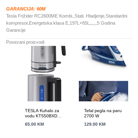
GARANCIJA: 60M
Tesla Frižider RC2600ME Kombi.,Stati. Hladjenje,Standardni
kompresor,Energetska klasa E,197L+65L,,,,,,5 Godina
Garancije
Povezani proizvodi
TESLA Kuhalo za
Tefal pegla na paru
vodu KT550BXD
2700 W
2200 W; 1,7 lit; auto
65.00
KM
129.00
KM
otvaranje;
automatsko
isključivanje