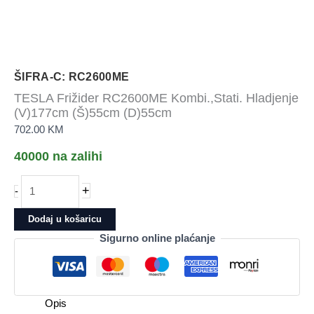
ŠIFRA-C: RC2600ME
TESLA Frižider RC2600ME Kombi.,Stati. Hladjenje
(V)177cm (Š)55cm (D)55cm
702.00
KM
40000 na zalihi
TESLA
+
-
Frižider
RC2600ME
Dodaj u košaricu
Kombi.,Stati.
Sigurno online plaćanje
Hladjenje
(V)177cm
(Š)55cm
(D)55cm
Opis
količina