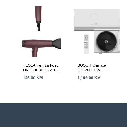
TESLA Fen za kosu
BOSCH Climate
DRH500BBD 2200W
CL3200iU W
/ HAIRDRYER /
35A++,R32, 3.6
145.00
KM
1,199.00
KM
Bordo / LED Display
kW,Hlađenje:-15C,
Grijanje:-15C-24C