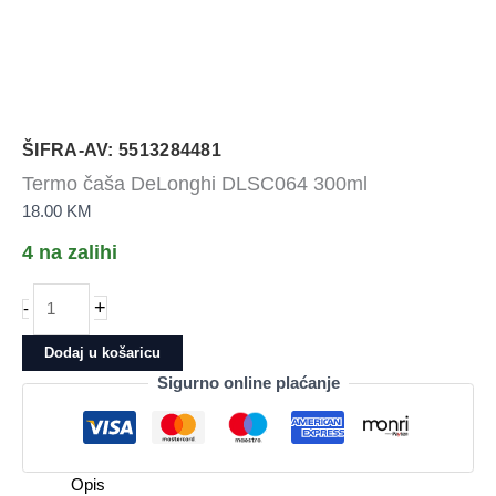
ŠIFRA-AV: 5513284481
Termo čaša DeLonghi DLSC064 300ml
18.00
KM
4 na zalihi
Termo
+
-
čaša
DeLonghi
Dodaj u košaricu
DLSC064
Sigurno online plaćanje
300ml
količina
Opis