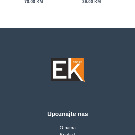
70.00
KM
39.00
KM
Transparent
(cable included)
Upoznajte nas
O nama
Kontakt