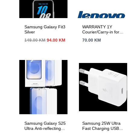
Samsung Galaxy Fit3
WARRANTY 1Y
Silver
Courier/Carry-in for
Legion, Legion PRO,
Izvorna
Trenutna
149.00
KM
94.00
KM
70.00
KM
IdeaPad, IdeaPad
cijena
cijena
Slim, IdeaPad PRO
bila
je:
je:
94.00 KM.
149.00 KM.
Samsung Galaxy S25
Samsung 25W Ultra
Ultra Anti-reflecting
Fast Charging USB-C
Screen Protector
Power Adapter White