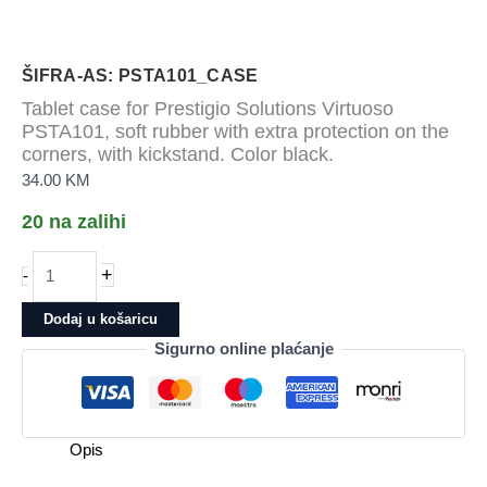
ŠIFRA-AS: PSTA101_CASE
Tablet case for Prestigio Solutions Virtuoso
PSTA101, soft rubber with extra protection on the
corners, with kickstand. Color black.
34.00
KM
20 na zalihi
Tablet
+
-
case
for
Dodaj u košaricu
Prestigio
Sigurno online plaćanje
Solutions
Virtuoso
PSTA101,
soft
Opis
rubber