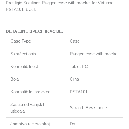
with
Prestigio Solutions Rugged case with bracket for Virtuoso
extra
PSTA101, black
protection
on
the
DETALJNE SPECIFIKACIJE:
corners,
with
Case Type
Case
kickstand.
Color
Skraćeni opis
Rugged case with bracket
black.
količina
Kompatibilnost
Tablet PC
Boja
Crna
Kompatibilni proizvodi
PSTA101
Zaštita od vanjskih
Scratch Resistance
utjecaja
Jamstvo u Hrvatskoj
Da