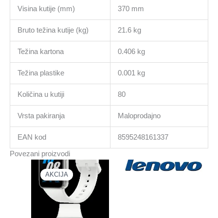
Visina kutije (mm)
370 mm
Bruto težina kutije (kg)
21.6 kg
Težina kartona
0.406 kg
Težina plastike
0.001 kg
Količina u kutiji
80
Vrsta pakiranja
Maloprodajno
EAN kod
8595248161337
Povezani proizvodi
AKCIJA
AKCIJA