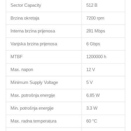
Sector Capacity
512 B
Brzina okretaja
7200 rpm
Interna brzina prijenosa
281 Mbps
Vanjska brzina prijenosa
6 Gbps
MTBF
1200000 h
Max. napon
12 V
Minimum Supply Voltage
5 V
Max. potrošnja energije
6.85 W
Min. potrošnja energije
3.3 W
Max. radna temperatura
60 °C