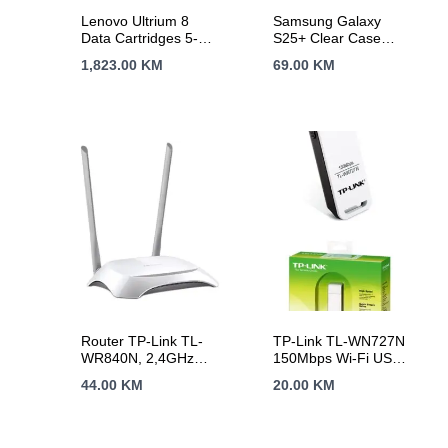
Lenovo Ultrium 8
Samsung Galaxy
Data Cartridges 5-
S25+ Clear Case
Pack
Transparent
1,823.00
KM
69.00
KM
Router TP-Link TL-
TP-Link TL-WN727N
WR840N, 2,4GHz
150Mbps Wi-Fi USB
Wireless N 300Mbps,
Adapter, 150 Mbps at
44.00
KM
20.00
KM
4 x 10/100Mbps LAN
2.4 GHz, USB 2.0,
Ports, 1 x
WPS Button,
10/100Mbps WAN
Supports Windows
Port, Fixed Omni
11/10/8.1/8/7/XP,