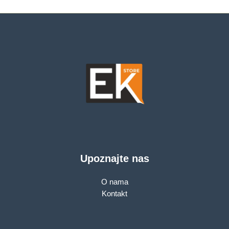
Directional Antenna 2
Mac OS 10.15 and
x 5dBi
earlier, Linux,
WPA/WPA2
encryption
Upoznajte nas
O nama
Kontakt