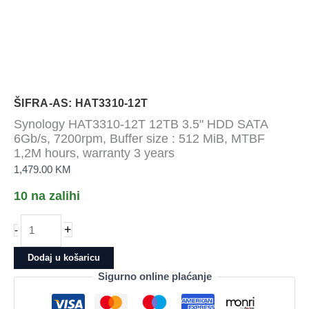
ŠIFRA-AS: HAT3310-12T
Synology HAT3310-12T 12TB 3.5" HDD SATA
6Gb/s, 7200rpm, Buffer size : 512 MiB, MTBF
1,2M hours, warranty 3 years
1,479.00
KM
10 na zalihi
Synology
+
-
HAT3310-
12T
Dodaj u košaricu
12TB
Sigurno online plaćanje
3.5"
HDD