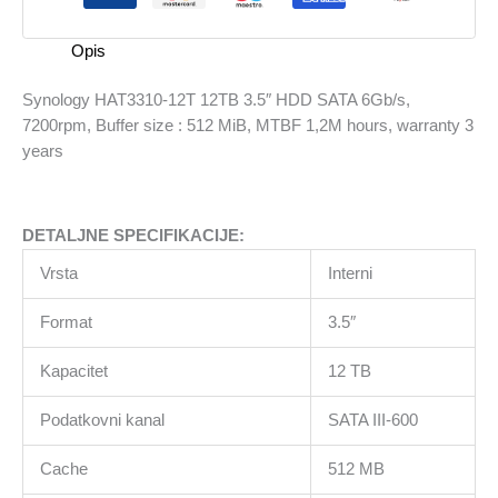
SATA
6Gb/s,
Opis
7200rpm,
Buffer
Synology HAT3310-12T 12TB 3.5″ HDD SATA 6Gb/s,
size
7200rpm, Buffer size : 512 MiB, MTBF 1,2M hours, warranty 3
:
years
512
MiB,
MTBF
DETALJNE SPECIFIKACIJE:
1,2M
hours,
Vrsta
Interni
warranty
3
Format
3.5″
years
količina
Kapacitet
12 TB
Podatkovni kanal
SATA III-600
Cache
512 MB