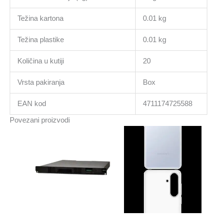
Težina kartona
0.01 kg
Težina plastike
0.01 kg
Količina u kutiji
20
Vrsta pakiranja
Box
EAN kod
4711174725588
Povezani proizvodi