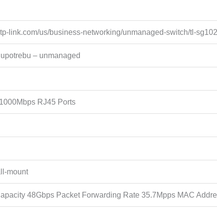
.tp-link.com/us/business-networking/unmanaged-switch/tl-sg102
 upotrebu – unmanaged
/1000Mbps RJ45 Ports
ll-mount
Capacity 48Gbps Packet Forwarding Rate 35.7Mpps MAC Addre