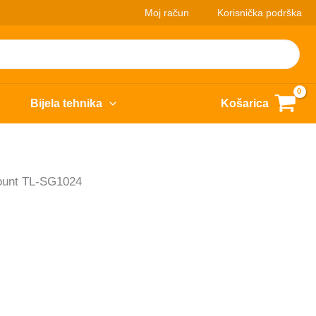
Moj račun
Korisnička podrška
Bijela tehnika
Košarica
ount TL-SG1024