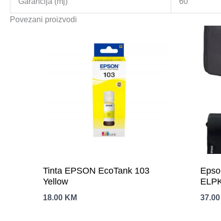
Garancija (mj)
60
Povezani proizvodi
Tinta EPSON EcoTank 103
Epso
Yellow
ELPK
18.00
KM
37.0