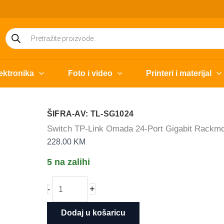
Products
search
ektronika
Foto i video
Printeri i materijal
ŠIFRA-AV: TL-SG1024
Switch TP-Link Omada 24-Port Gigabit Rackm
228.00
KM
5 na zalihi
Switch
+
-
TP-
Link
Dodaj u košaricu
Omada