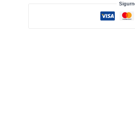
Sigurn
24-
Port
Gigabit
Rackmount
TL-
SG1024
količina