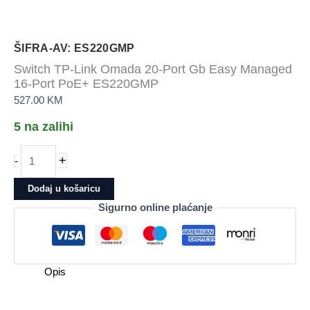
ŠIFRA-AV: ES220GMP
Switch TP-Link Omada 20-Port Gb Easy Managed
16-Port PoE+ ES220GMP
527.00
KM
5 na zalihi
Switch
+
-
TP-
Link
Dodaj u košaricu
Omada
Sigurno online plaćanje
20-
Port
Gb
Easy
Opis
Managed
16-