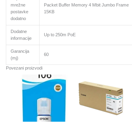
mrežne
Packet Buffer Memory 4 Mbit Jumbo Frame
postavke
15KB
dodatno
Dodatne
Up to 250m PoE
informacije
Garancija
60
(mj)
Povezani proizvodi