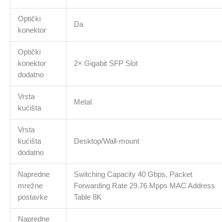
Optički
Da
konektor
Optički
konektor
2× Gigabit SFP Slot
dodatno
Vrsta
Metal
kućišta
Vrsta
kućišta
Desktop/Wall-mount
dodatno
Napredne
Switching Capacity 40 Gbps, Packet
mrežne
Forwarding Rate 29.76 Mpps MAC Address
postavke
Table 8K
Napredne