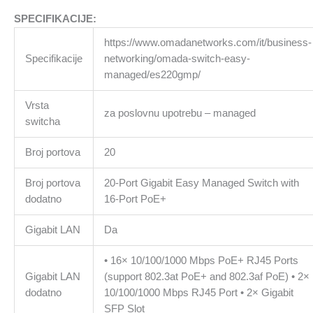
Port
PoE+
SPECIFIKACIJE:
ES220GMP
https://www.omadanetworks.com/it/business-
količina
Specifikacije
networking/omada-switch-easy-
managed/es220gmp/
Vrsta
za poslovnu upotrebu – managed
switcha
Broj portova
20
Broj portova
20-Port Gigabit Easy Managed Switch with
dodatno
16-Port PoE+
Gigabit LAN
Da
• 16× 10/100/1000 Mbps PoE+ RJ45 Ports
Gigabit LAN
(support 802.3at PoE+ and 802.3af PoE) • 2×
dodatno
10/100/1000 Mbps RJ45 Port • 2× Gigabit
SFP Slot