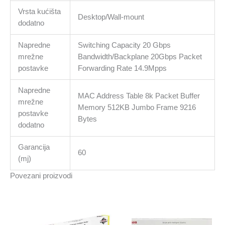
Vrsta kućišta
Desktop/Wall-mount
dodatno
Napredne
Switching Capacity 20 Gbps
mrežne
Bandwidth/Backplane 20Gbps Packet
postavke
Forwarding Rate 14.9Mpps
Napredne
MAC Address Table 8k Packet Buffer
mrežne
Memory 512KB Jumbo Frame 9216
postavke
Bytes
dodatno
Garancija
60
(mj)
Povezani proizvodi