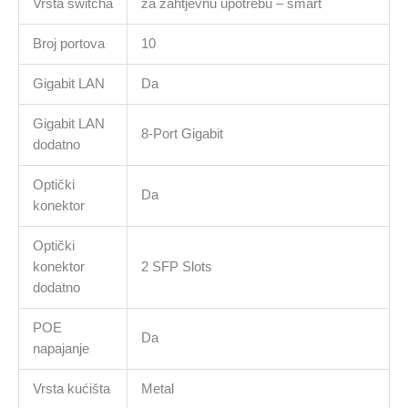
Vrsta switcha
za zahtjevnu upotrebu – smart
Broj portova
10
Gigabit LAN
Da
Gigabit LAN
8-Port Gigabit
dodatno
Optički
Da
konektor
Optički
konektor
2 SFP Slots
dodatno
POE
Da
napajanje
Vrsta kućišta
Metal