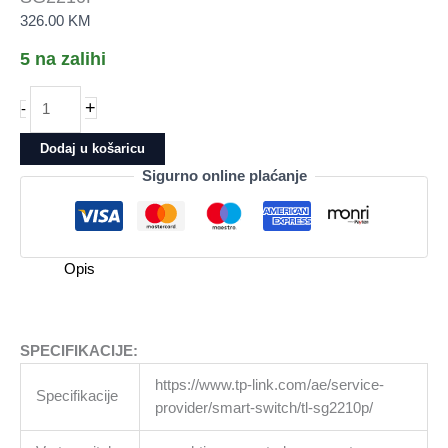
326.00
KM
5 na zalihi
Switch
+
-
TP-
Link
Dodaj u košaricu
Omada
Sigurno online plaćanje
10-
Port
Gigabit
Smart
Opis
SG2210P
količina
SPECIFIKACIJE:
https://www.tp-link.com/ae/service-
Specifikacije
provider/smart-switch/tl-sg2210p/