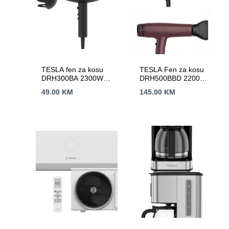
TESLA fen za kosu
TESLA Fen za kosu
DRH300BA 2300W /
DRH500BBD 2200W
3 nivoa /
/ HAIRDRYER /
49.00
KM
145.00
KM
HAIRDRYER
Bordo / LED Display