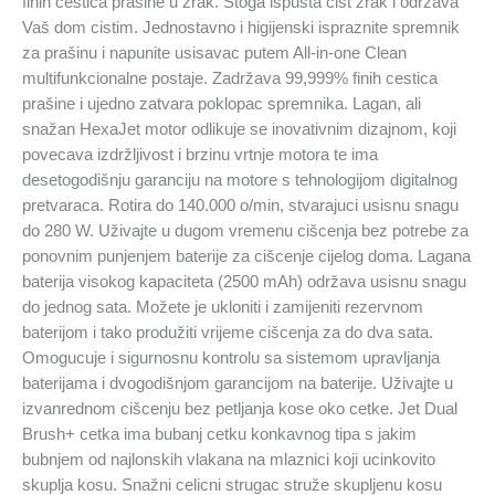
finih cestica prašine u zrak. Stoga ispušta cist zrak i održava
Vaš dom cistim. Jednostavno i higijenski ispraznite spremnik
za prašinu i napunite usisavac putem All-in-one Clean
multifunkcionalne postaje. Zadržava 99,999% finih cestica
prašine i ujedno zatvara poklopac spremnika. Lagan, ali
snažan HexaJet motor odlikuje se inovativnim dizajnom, koji
povecava izdržljivost i brzinu vrtnje motora te ima
desetogodišnju garanciju na motore s tehnologijom digitalnog
pretvaraca. Rotira do 140.000 o/min, stvarajuci usisnu snagu
do 280 W. Uživajte u dugom vremenu cišcenja bez potrebe za
ponovnim punjenjem baterije za cišcenje cijelog doma. Lagana
baterija visokog kapaciteta (2500 mAh) održava usisnu snagu
do jednog sata. Možete je ukloniti i zamijeniti rezervnom
baterijom i tako produžiti vrijeme cišcenja za do dva sata.
Omogucuje i sigurnosnu kontrolu sa sistemom upravljanja
baterijama i dvogodišnjom garancijom na baterije. Uživajte u
izvanrednom cišcenju bez petljanja kose oko cetke. Jet Dual
Brush+ cetka ima bubanj cetku konkavnog tipa s jakim
bubnjem od najlonskih vlakana na mlaznici koji ucinkovito
skuplja kosu. Snažni celicni strugac struže skupljenu kosu