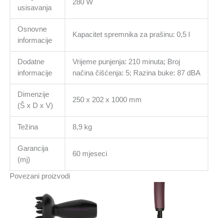
280 W
usisavanja
Osnovne
Kapacitet spremnika za prašinu: 0,5 l
informacije
Dodatne
Vrijeme punjenja: 210 minuta; Broj
informacije
načina čišćenja: 5; Razina buke: 87 dBA
Dimenzije
250 x 202 x 1000 mm
(Š x D x V)
Težina
8,9 kg
Garancija
60 mjeseci
(mj)
Povezani proizvodi