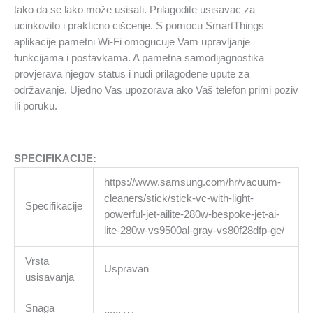
tako da se lako može usisati. Prilagodite usisavac za
ucinkovito i prakticno cišcenje. S pomocu SmartThings
aplikacije pametni Wi-Fi omogucuje Vam upravljanje
funkcijama i postavkama. A pametna samodijagnostika
provjerava njegov status i nudi prilagodene upute za
održavanje. Ujedno Vas upozorava ako Vaš telefon primi poziv
ili poruku.
SPECIFIKACIJE:
https://www.samsung.com/hr/vacuum-
cleaners/stick/stick-vc-with-light-
Specifikacije
powerful-jet-ailite-280w-bespoke-jet-ai-
lite-280w-vs9500al-gray-vs80f28dfp-ge/
Vrsta
Uspravan
usisavanja
Snaga