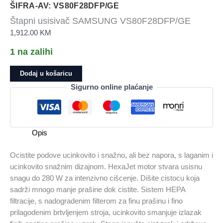
ŠIFRA-AV: VS80F28DFP/GE
Štapni usisivač SAMSUNG VS80F28DFP/GE
1,912.00
KM
1 na zalihi
Štapni
Dodaj u košaricu
usisivač
Sigurno online plaćanje
SAMSUNG
VS80F28DFP/GE
količina
Opis
Ocistite podove ucinkovito i snažno, ali bez napora, s laganim i
ucinkovito snažnim dizajnom. HexaJet motor stvara usisnu
snagu do 280 W za intenzivno cišcenje. Dišite cistocu koja
sadrži mnogo manje prašine dok cistite. Sistem HEPA
filtracije, s nadogradenim filterom za finu prašinu i fino
prilagodenim brtvljenjem stroja, ucinkovito smanjuje izlazak