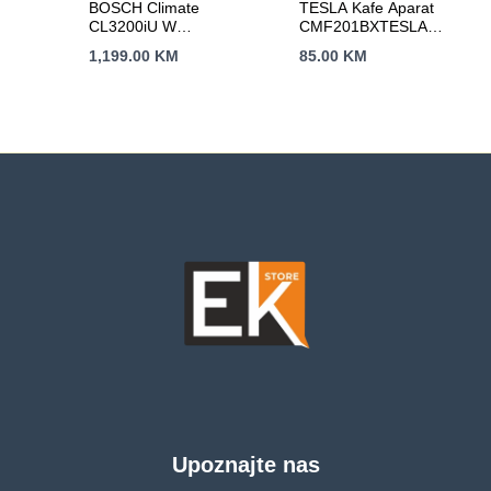
BOSCH Climate
TESLA Kafe Aparat
CL3200iU W
CMF201BXTESLA
35A++,R32, 3.6
Kafe Aparat
1,199.00
KM
85.00
KM
kW,Hlađenje:-15C,
CMF201BXTESLA
Grijanje:-15C-24C
Kafe Aparat
CMF201BX
Upoznajte nas