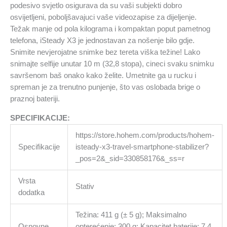
podesivo svjetlo osigurava da su vaši subjekti dobro
osvijetljeni, poboljšavajuci vaše videozapise za dijeljenje.
Težak manje od pola kilograma i kompaktan poput pametnog
telefona, iSteady X3 je jednostavan za nošenje bilo gdje.
Snimite nevjerojatne snimke bez tereta viška težine! Lako
snimajte selfije unutar 10 m (32,8 stopa), cineci svaku snimku
savršenom baš onako kako želite. Umetnite ga u rucku i
spreman je za trenutno punjenje, što vas oslobada brige o
praznoj bateriji.
SPECIFIKACIJE:
https://store.hohem.com/products/hohem-
Specifikacije
isteady-x3-travel-smartphone-stabilizer?
_pos=2&_sid=330858176&_ss=r
Vrsta
Stativ
dodatka
Težina: 411 g (± 5 g); Maksimalno
Osnovne
opterećenje: 300 g; Kapacitet baterije: 7,4