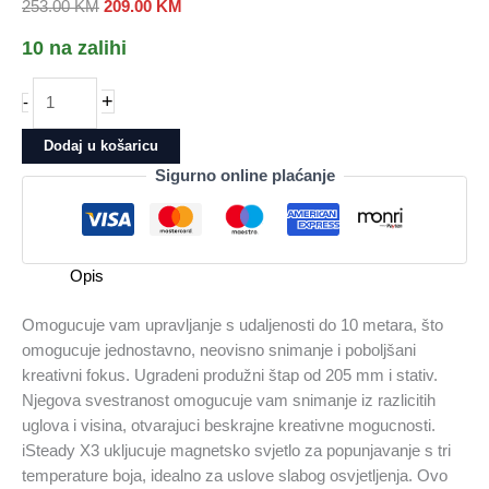
Izvorna
Trenutna
253.00
KM
209.00
KM
cijena
cijena
10 na zalihi
bila
je:
je:
209.00 KM.
Stabilizator
+
-
253.00 KM.
HOHEM
iSteady
Dodaj u košaricu
X3
Sigurno online plaćanje
Black
količina
Opis
Omogucuje vam upravljanje s udaljenosti do 10 metara, što
omogucuje jednostavno, neovisno snimanje i poboljšani
kreativni fokus. Ugradeni produžni štap od 205 mm i stativ.
Njegova svestranost omogucuje vam snimanje iz razlicitih
uglova i visina, otvarajuci beskrajne kreativne mogucnosti.
iSteady X3 ukljucuje magnetsko svjetlo za popunjavanje s tri
temperature boja, idealno za uslove slabog osvjetljenja. Ovo