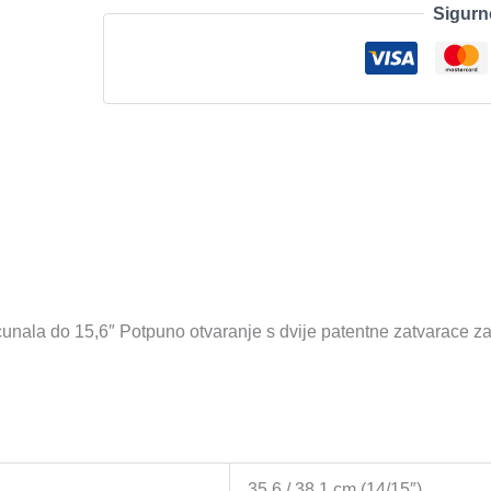
Sigurn
količina
nala do 15,6″ Potpuno otvaranje s dvije patentne zatvarace za la
35,6 / 38,1 cm (14/15″)