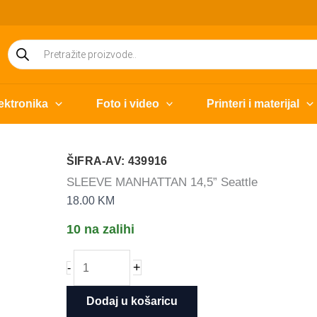
Products
search
ektronika
Foto i video
Printeri i materijal
ŠIFRA-AV: 439916
SLEEVE MANHATTAN 14,5” Seattle
18.00
KM
10 na zalihi
SLEEVE
+
-
MANHATTAN
14,5''
Dodaj u košaricu
Seattle