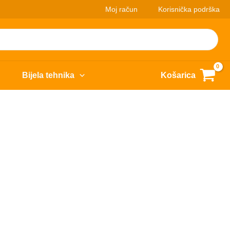
Moj račun
Korisnička podrška
Bijela tehnika
Košarica