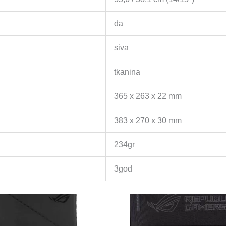
da
siva
tkanina
365 x 263 x 22 mm
383 x 270 x 30 mm
234gr
3god