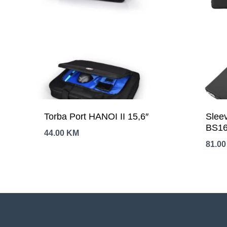
Torba Port HANOI II 15,6″
Sle
BS16
44.00
KM
81.0