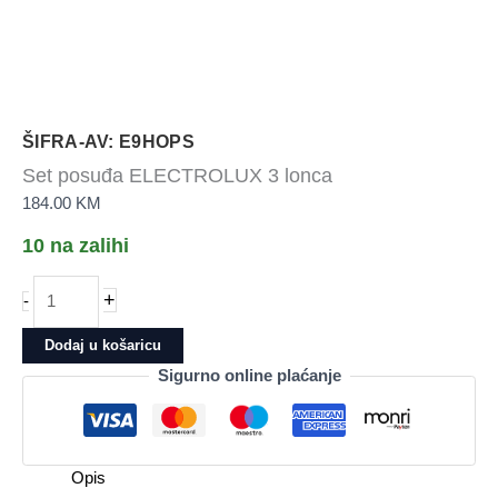
ŠIFRA-AV: E9HOPS
Set posuđa ELECTROLUX 3 lonca
184.00
KM
10 na zalihi
Set
+
-
posuđa
ELECTROLUX
Dodaj u košaricu
3
Sigurno online plaćanje
lonca
količina
Opis