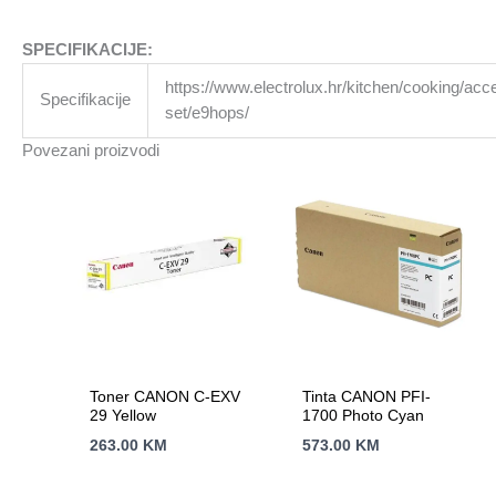
SPECIFIKACIJE:
https://www.electrolux.hr/kitchen/cooking/acc
Specifikacije
set/e9hops/
Povezani proizvodi
Toner CANON C-EXV
Tinta CANON PFI-
29 Yellow
1700 Photo Cyan
263.00
KM
573.00
KM