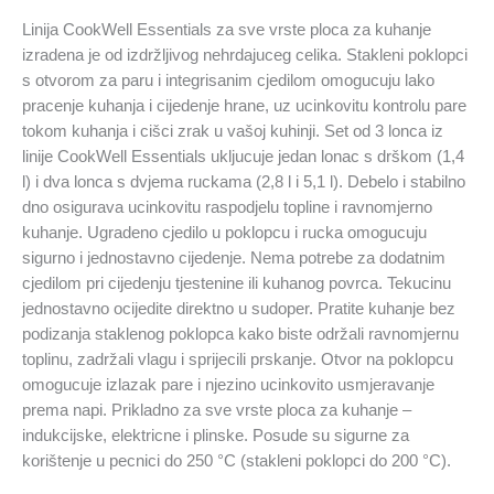
Linija CookWell Essentials za sve vrste ploca za kuhanje
izradena je od izdržljivog nehrdajuceg celika. Stakleni poklopci
s otvorom za paru i integrisanim cjedilom omogucuju lako
pracenje kuhanja i cijedenje hrane, uz ucinkovitu kontrolu pare
tokom kuhanja i cišci zrak u vašoj kuhinji. Set od 3 lonca iz
linije CookWell Essentials ukljucuje jedan lonac s drškom (1,4
l) i dva lonca s dvjema ruckama (2,8 l i 5,1 l). Debelo i stabilno
dno osigurava ucinkovitu raspodjelu topline i ravnomjerno
kuhanje. Ugradeno cjedilo u poklopcu i rucka omogucuju
sigurno i jednostavno cijedenje. Nema potrebe za dodatnim
cjedilom pri cijedenju tjestenine ili kuhanog povrca. Tekucinu
jednostavno ocijedite direktno u sudoper. Pratite kuhanje bez
podizanja staklenog poklopca kako biste održali ravnomjernu
toplinu, zadržali vlagu i sprijecili prskanje. Otvor na poklopcu
omogucuje izlazak pare i njezino ucinkovito usmjeravanje
prema napi. Prikladno za sve vrste ploca za kuhanje –
indukcijske, elektricne i plinske. Posude su sigurne za
korištenje u pecnici do 250 °C (stakleni poklopci do 200 °C).