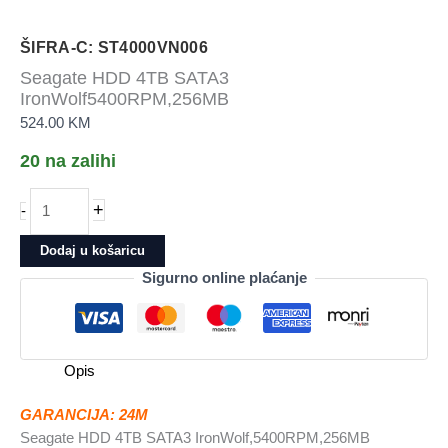
ŠIFRA-C: ST4000VN006
Seagate HDD 4TB SATA3
IronWolf5400RPM,256MB
524.00
KM
20 na zalihi
Seagate
+
-
HDD
4TB
Dodaj u košaricu
SATA3
Sigurno online plaćanje
IronWolf5400RPM,256MB
količina
Opis
GARANCIJA: 24M
Seagate HDD 4TB SATA3 IronWolf,5400RPM,256MB