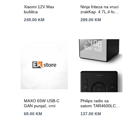
Xiaomi 12V Max
Ninja friteza na vruci
bušilica
zrakKap. 4.7L,4 funk.
Snaga 1750WNano
249.00
KM
289.00
KM
keramicki premaz,
AirCrips tehnol.
MAXO 65W USB-C
Philips radio sa
GAN punjač, crni
satom TAR4600LCD
zaslon;
69.00
KM
137.00
KM
FM/DAB+;USB-C
priključak;