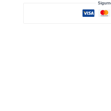
Sigurn
Mouse
-
Silver
količina