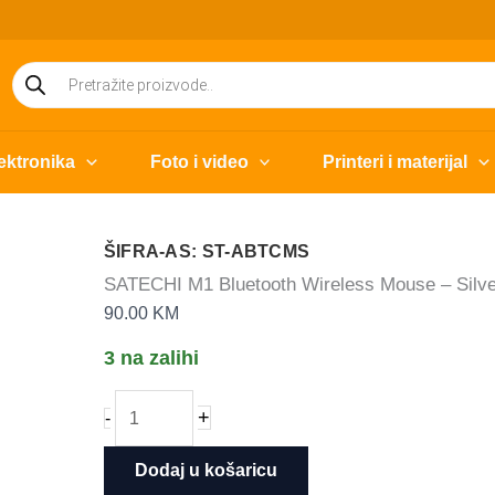
Products
search
ektronika
Foto i video
Printeri i materijal
ŠIFRA-AS: ST-ABTCMS
SATECHI M1 Bluetooth Wireless Mouse – Silve
90.00
KM
3 na zalihi
SATECHI
+
-
M1
Bluetooth
Dodaj u košaricu
Wireless