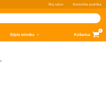
Moj račun
Korisnička podrška
Bijela tehnika
Košarica
r