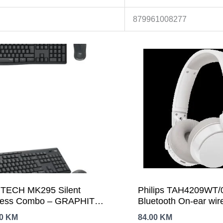
879961008277
TECH MK295 Silent
Philips TAH4209WT/
less Combo – GRAPHITE –
Bluetooth On-ear wir
-SLV-SRB
headphones, white
00
KM
84.00
KM