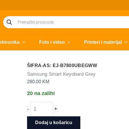
Products
search
ektronika
Foto i video
Printeri i materijal
ŠIFRA-AS: EJ-B7800UBEGWW
Samsung Smart Keyobard Grey
280.00
KM
20 na zalihi
Samsung
+
-
Smart
Keyobard
Dodaj u košaricu
Grey