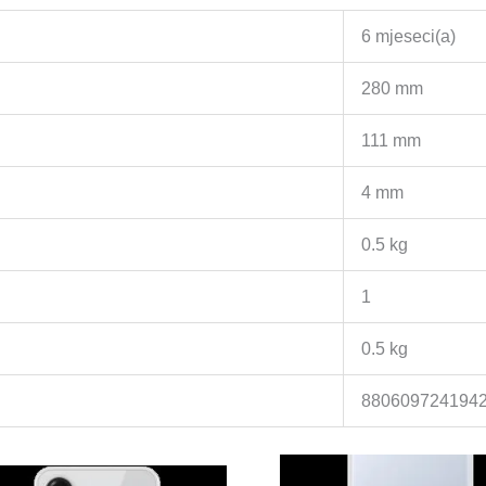
6 mjeseci(a)
280 mm
111 mm
4 mm
0.5 kg
1
0.5 kg
880609724194