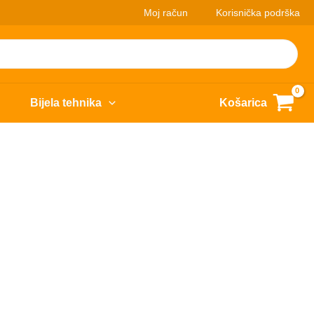
Moj račun
Korisnička podrška
Bijela tehnika
Košarica