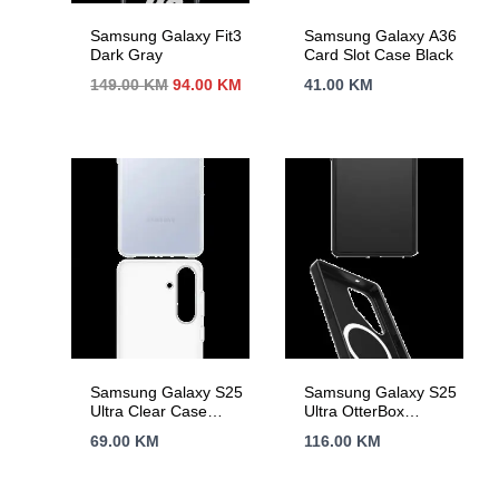
Samsung Galaxy Fit3
Samsung Galaxy A36
Dark Gray
Card Slot Case Black
Izvorna
Trenutna
149.00
KM
94.00
KM
41.00
KM
cijena
cijena
bila
je:
je:
94.00 KM.
149.00 KM.
Samsung Galaxy S25
Samsung Galaxy S25
Ultra Clear Case
Ultra OtterBox
Transparent
Symmetry Magnet
69.00
KM
116.00
KM
Case Black