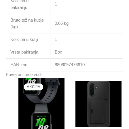
Količina u
1
pakiranju
Bruto težina kutije
0.05 kg
(kg)
Količina u kutiji
1
Vrsta pakiranja
Box
EAN kod
8806097476610
Povezani proizvodi
AKCIJA
AKCIJA