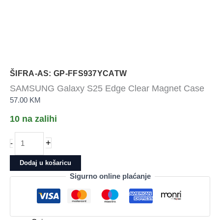
ŠIFRA-AS: GP-FFS937YCATW
SAMSUNG Galaxy S25 Edge Clear Magnet Case
57.00
KM
10 na zalihi
SAMSUNG
+
-
Galaxy
S25
Dodaj u košaricu
Edge
Sigurno online plaćanje
Clear
Magnet
Case
količina