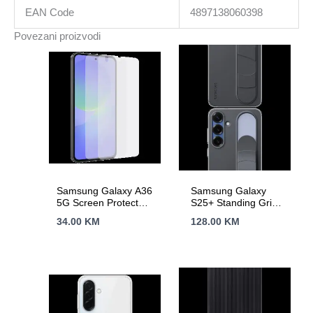
EAN Code
4897138060398
Povezani proizvodi
Samsung Galaxy A36
Samsung Galaxy
5G Screen Protector
S25+ Standing Grip
Transparent
Case Black
34.00
KM
128.00
KM