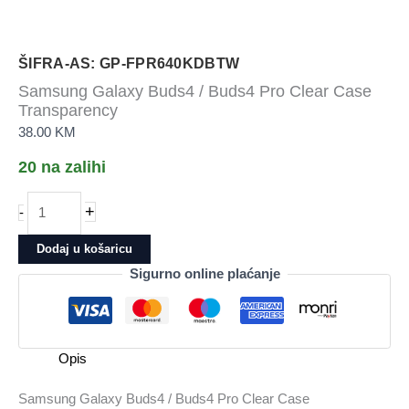
ŠIFRA-AS: GP-FPR640KDBTW
Samsung Galaxy Buds4 / Buds4 Pro Clear Case
Transparency
38.00
KM
20 na zalihi
Samsung
+
-
Galaxy
Buds4
Dodaj u košaricu
/
Sigurno online plaćanje
Buds4
Pro
Clear
Case
Opis
Transparency
količina
Samsung Galaxy Buds4 / Buds4 Pro Clear Case