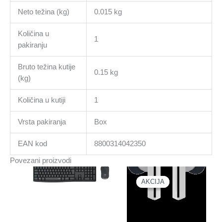
Neto težina (kg)
0.015 kg
Količina u
1
pakiranju
Bruto težina kutije
0.15 kg
(kg)
Količina u kutiji
1
Vrsta pakiranja
Box
EAN kod
8800314042350
Povezani proizvodi
AKCIJA
AKCIJA