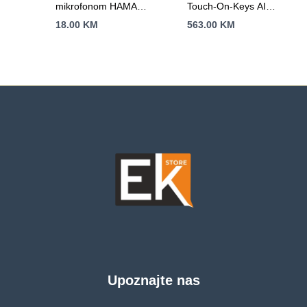
mikrofonom HAMA
Touch-On-Keys AI
Essential HS P150
Wireless Keyboard,
18.00
KM
563.00
KM
ANSI US Windows
Layout, Scissor
Switches, Aluminum
Chassis, Interactive
RGB,
Windows/Linux/MacOS
support
Upoznajte nas