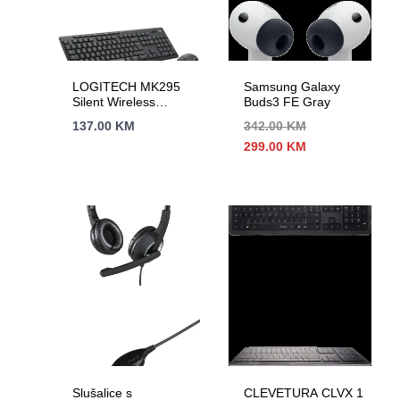
LOGITECH MK295
Samsung Galaxy
Silent Wireless
Buds3 FE Gray
Combo – GRAPHITE
137.00
KM
342.00
KM
– HRV-SLV-SRB
Izvorna
Trenutna
299.00
KM
cijena
cijena
bila
je:
je:
299.00 KM.
342.00 KM.
Slušalice s
CLEVETURA CLVX 1