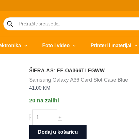
Products
search
ektronika
Foto i video
Printeri i materijal
ŠIFRA-AS: EF-OA366TLEGWW
Samsung Galaxy A36 Card Slot Case Blue
41.00
KM
20 na zalihi
Samsung
+
-
Galaxy
A36
Dodaj u košaricu
Card