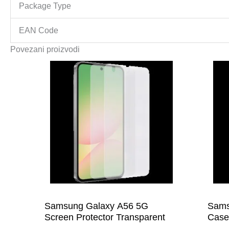
Package Type
EAN Code
Povezani proizvodi
Samsung Galaxy A56 5G
Sams
Screen Protector Transparent
Case