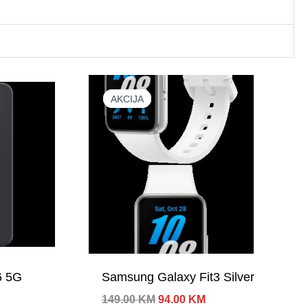
AKCIJA
AKCIJA
6 5G
Samsung Galaxy Fit3 Silver
Izvorna
Trenutna
149.00
KM
94.00
KM