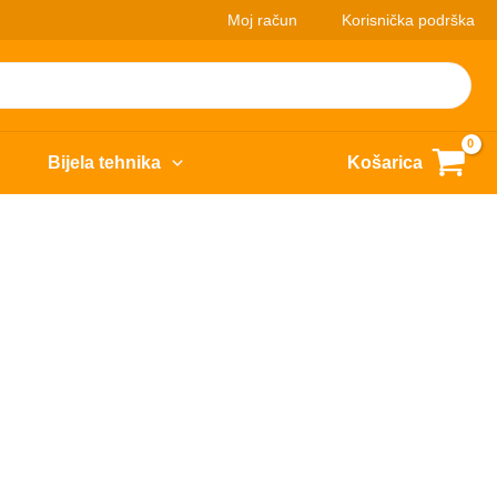
Moj račun
Korisnička podrška
Bijela tehnika
Košarica