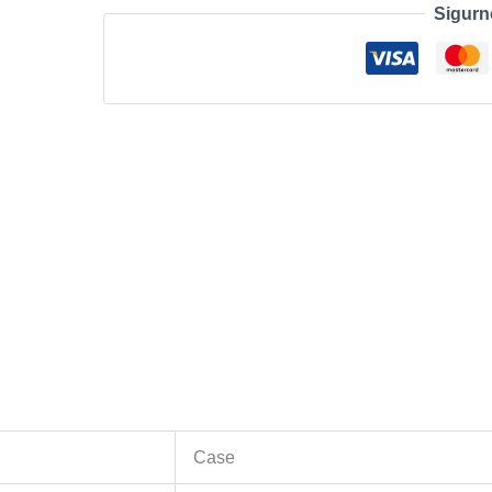
Sigurn
Slot
Case
Blue
količina
Case