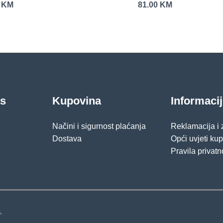
0
KM
81.00
KM
as
Kupovina
Informaci
Načini i sigurnost plaćanja
Reklamacija i
Dostava
Opći uvjeti ku
Pravila privatn
.