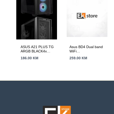
ASUS A21 PLUS TG
Asus BD4 Dual band
ARGB BLACK4x
WiFi
120mm ARGB fans,
7EU_UK//WHITE-1-
186.00
KM
259.00
KM
microATXMini-ITX,
PK/PW