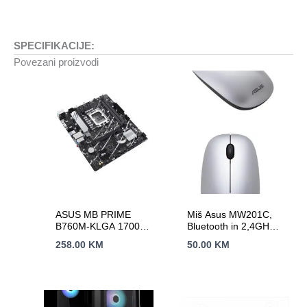
SPECIFIKACIJE:
Povezani proizvodi
ASUS MB PRIME
Miš Asus MW201C,
B760M-KLGA 1700;
Bluetooth in 2,4GHz,
2xDDR5, 2x
bežični, sivi
258.00
KM
50.00
KM
M.2,6xUSB1x VGA,
1x HDMI; mATX