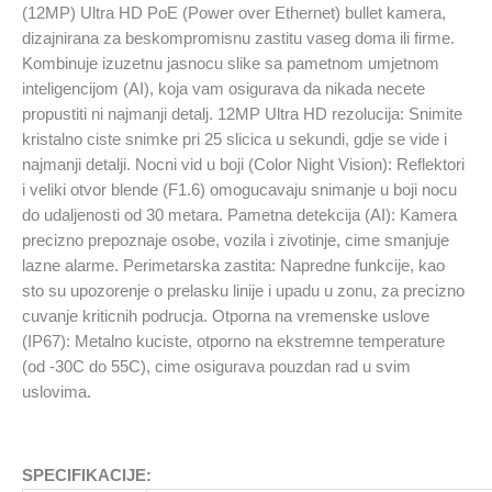
količina
(12MP) Ultra HD PoE (Power over Ethernet) bullet kamera,
dizajnirana za beskompromisnu zastitu vaseg doma ili firme.
Kombinuje izuzetnu jasnocu slike sa pametnom umjetnom
inteligencijom (AI), koja vam osigurava da nikada necete
propustiti ni najmanji detalj. 12MP Ultra HD rezolucija: Snimite
kristalno ciste snimke pri 25 slicica u sekundi, gdje se vide i
najmanji detalji. Nocni vid u boji (Color Night Vision): Reflektori
i veliki otvor blende (F1.6) omogucavaju snimanje u boji nocu
do udaljenosti od 30 metara. Pametna detekcija (AI): Kamera
precizno prepoznaje osobe, vozila i zivotinje, cime smanjuje
lazne alarme. Perimetarska zastita: Napredne funkcije, kao
sto su upozorenje o prelasku linije i upadu u zonu, za precizno
cuvanje kriticnih podrucja. Otporna na vremenske uslove
(IP67): Metalno kuciste, otporno na ekstremne temperature
(od -30C do 55C), cime osigurava pouzdan rad u svim
uslovima.
SPECIFIKACIJE: