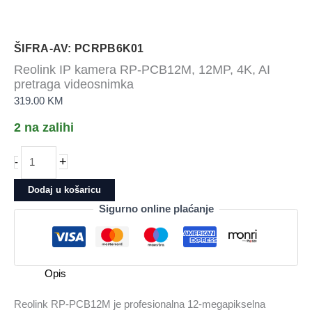
ŠIFRA-AV: PCRPB6K01
Reolink IP kamera RP-PCB12M, 12MP, 4K, AI
pretraga videosnimka
319.00
KM
2 na zalihi
Reolink
+
-
IP
kamera
Dodaj u košaricu
RP-
Sigurno online plaćanje
PCB12M,
12MP,
4K,
AI
Opis
pretraga
videosnimka
Reolink RP-PCB12M je profesionalna 12-megapikselna