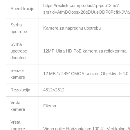
https://reolink.com/product/rp-pcb12m/?
Specifikacije
srsltid=AfmBOoosx26qDUueODP8PcfkkJVx
Svrha
Kamere za naprednu upotrebu
upotrebe
Svrha
upotrebe
12MP Ultra HD PoE kamera sa reflektorima
dodatno
Senzor
12 MB 1/2.49″ CMOS senzor, Objektiv: f=4.0 m
kamere
Rezolucija
4512×2512
Vrsta
Fiksna
kamere
Vrsta
kamere
Vidno polje: Horizontalno: 100,4°, Vertikalno: 