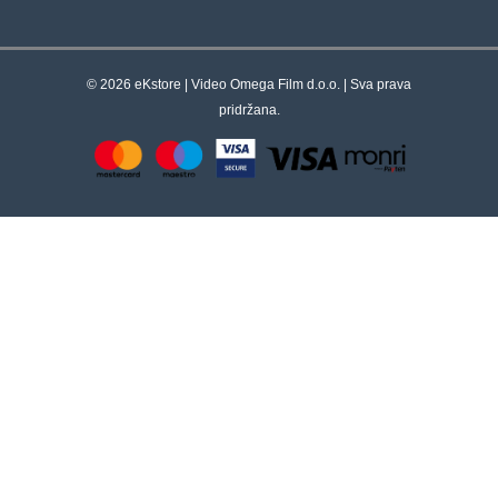
© 2026 eKstore | Video Omega Film d.o.o. | Sva prava
pridržana.