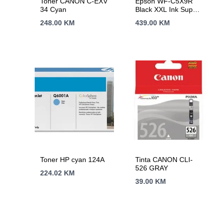
Toner CANON C-EXV
Epson WF-C5X9R
34 Cyan
Black XXL Ink Supply
Unit A4 RIPS
248.00
KM
439.00
KM
Toner HP cyan 124A
Tinta CANON CLI-
526 GRAY
224.02
KM
39.00
KM