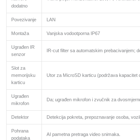
dodatno
Povezivanje
LAN
Montaža
Vanjska vodootporna IP67
Ugrađen IR
IR-cut filter sa automatskim prebacivanjem; 
senzor
Slot za
memorijsku
Utor za MicroSD karticu (podržava kapacitet 
karticu
Ugrađen
Da; ugrađen mikrofon i zvučnik za dvosmjern
mikrofon
Detektor
Detekcija pokreta, prepoznavanje osoba, vozila
Pohrana
AI pametna pretraga video snimaka.
podataka