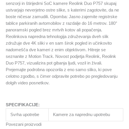
količina
senzorji in štirijedrni SoC kamere Reolink Duo P757 skupaj
ustvarjajo neverjetno ostre slike, s katerimi zagotovite, da ne
boste ničesar zamudili. Opomba: Jasno zajemite registrske
tablice parkiranih avtomobilov z razdalje do 16 metrov. 180°
panoramski pogled brez mrtvih kotov ali popačenja.
Reolinkova napredna tehnologija združevanja dveh slik
združuje dve 4K sliki v en sam širok pogled in učinkovito
nadomešča dve kameri z enim objektivom. Hitreje se
seznanite z Motion Track. Novost podjetja Reolink, Reolink
Duo P757, vizualizira pot gibanja ljudi, vozil in živali.
Prejemajte podrobna opozorila z eno samo sliko, ki pove
celotno zgodbo, s čimer odpravite potrebo po pregledovanju
dolgih video posnetkov.
SPECIFIKACIJE:
Svrha upotrebe
Kamere za naprednu upotrebu
Povezani proizvodi