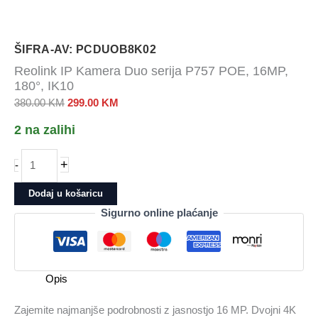
ŠIFRA-AV: PCDUOB8K02
Reolink IP Kamera Duo serija P757 POE, 16MP,
180°, IK10
Izvorna
Trenutna
380.00
KM
299.00
KM
cijena
cijena
2 na zalihi
bila
je:
je:
299.00 KM.
Reolink
+
-
380.00 KM.
IP
Kamera
Dodaj u košaricu
Duo
Sigurno online plaćanje
serija
P757
POE,
16MP,
Opis
180°,
IK10
Zajemite najmanjše podrobnosti z jasnostjo 16 MP. Dvojni 4K