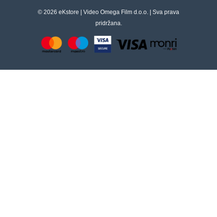
© 2026 eKstore | Video Omega Film d.o.o. | Sva prava
pridržana.