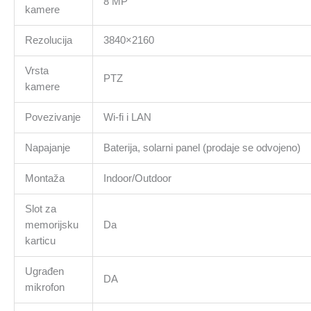
8 MP
kamere
Rezolucija
3840×2160
Vrsta
PTZ
kamere
Povezivanje
Wi-fi i LAN
Napajanje
Baterija, solarni panel (prodaje se odvojeno)
Montaža
Indoor/Outdoor
Slot za
memorijsku
Da
karticu
Ugrađen
DA
mikrofon