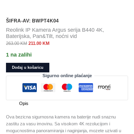
ŠIFRA-AV: BWPT4K04
Reolink IP Kamera Argus serija B440 4K,
Baterijska, Pan&Tilt, noćni vid
Izvorna
Trenutna
263.00
KM
211.00
KM
cijena
cijena
1 na zalihi
bila
je:
je:
211.00 KM.
Reolink
Dodaj u košaricu
263.00 KM.
IP
Sigurno online plaćanje
Kamera
Argus
serija
B440
Opis
4K,
Baterijska,
Ova bezicna sigurnosna kamera na baterije nudi snaznu
Pan&Tilt,
zastitu za vasu imovinu. Sa visokom 4K rezolucijom i
noćni
mogucnostima panoramiranja i naginjanja, mozete uzivati u