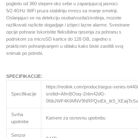
vid
pogledu od 360 stepeni oko sebe u zapanjujucoj jasnoci.
količina
5/2.4GHz WiFi pruza stabilniju mrezu sa manje smetnji.
Oslanjajuci se na detekciju osoba/vozila/zivotinja, mozete
razlikovati razlicite dogadjaje i izbjeci lazne alarme. Svestrane
opcije pohrane Iskoristite fleksibilna rjesenja za pohranu s
podrskom za microSD kartice do 128 GB, zajedno s
prakticnim pohranjivanjem u oblaku kako biste zastitili svoj
snimak po potrebi.
SPECIFIKACIJE:
https://reolink.com/product/argus-series-b440
Specifikacije
srsltid=AfmBOoq–2nlm42dG-
0NbJWF4KfAfNV9NRPQstEk_tk5_XEaijTsSv
Svrha
Kamere za osnovnu upotrebu
upotrebe
Senzor