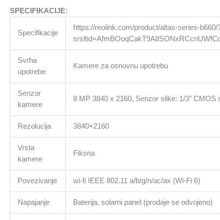
SPECIFIKACIJE:
https://reolink.com/product/altas-series-b660/
Specifikacije
srsltid=AfmBOoqCakT9A8SONxRCcnUWfCq
Svrha
Kamere za osnovnu upotrebu
upotrebe
Senzor
8 MP 3840 x 2160, Senzor slike: 1/3″ CMOS 
kamere
Rezolucija
3840×2160
Vrsta
Fiksna
kamere
Povezivanje
wi-fi IEEE 802.11 a/b/g/n/ac/ax (Wi-Fi 6)
Napajanje
Baterija, solarni panel (prodaje se odvojeno)