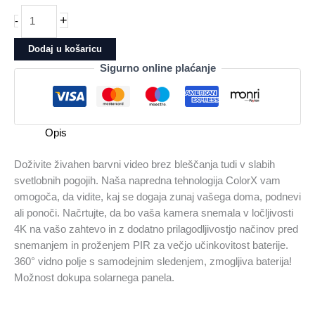
Reolink
+
-
Ip
Kamera
Dodaj u košaricu
Altas
Sigurno online plaćanje
serija
B660
Noćni
4K
Opis
ColorX,
360°,
Doživite živahen barvni video brez bleščanja tudi v slabih
WI-
svetlobnih pogojih. Naša napredna tehnologija ColorX vam
FI
omogoča, da vidite, kaj se dogaja zunaj vašega doma, podnevi
6
ali ponoči. Načrtujte, da bo vaša kamera snemala v ločljivosti
količina
4K na vašo zahtevo in z dodatno prilagodljivostjo načinov pred
snemanjem in proženjem PIR za večjo učinkovitost baterije.
360° vidno polje s samodejnim sledenjem, zmogljiva baterija!
Možnost dokupa solarnega panela.