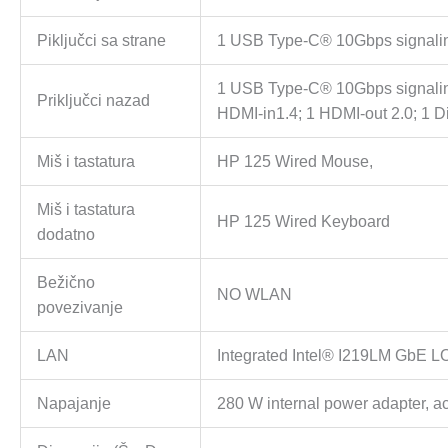
Piključci sa strane
1 USB Type-C® 10Gbps signaling 
1 USB Type-C® 10Gbps signaling 
Priključci nazad
HDMI-in1.4; 1 HDMI-out 2.0; 1 Di
Miš i tastatura
HP 125 Wired Mouse,
Miš i tastatura
HP 125 Wired Keyboard
dodatno
Bežično
NO WLAN
povezivanje
LAN
Integrated Intel® I219LM GbE 
Napajanje
280 W internal power adapter, a