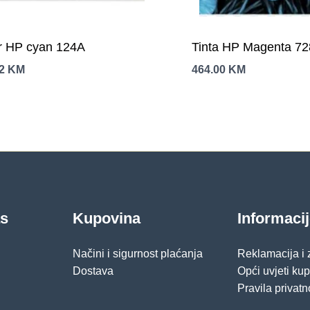
r HP cyan 124A
Tinta HP Magenta 72
GA,HDMI,DP,3
02
KM
464.00
KM
as
Kupovina
Informaci
Načini i sigurnost plaćanja
Reklamacija i
Dostava
Opći uvjeti ku
Pravila privatn