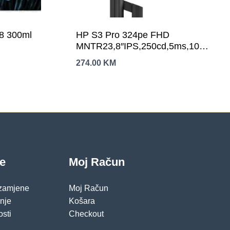
8 300ml
HP S3 Pro 324pe FHD
MNTR23,8″IPS,250cd,5ms,1000:1,VG
Swivel
274.00
KM
je
Moj Račun
 zamjene
Moj Račun
pnje
Košara
osti
Checkout