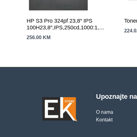
HP S3 Pro 324pf 23,8″ IPS
Tone
100H23,8″,IPS,250cd,1000:1,5ms,100Hz,V
224.
godine garancije
256.00
KM
Upoznajte n
O nama
Kontakt