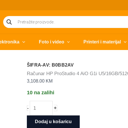
Products
search
ektronika
Foto i video
Printeri i materijal
ŠIFRA-AV: B0BB2AV
Računar HP ProStudio 4 AiO G1i U5/16GB/51
3,108.00
KM
10 na zalihi
Računar
+
-
HP
ProStudio
Dodaj u košaricu
4