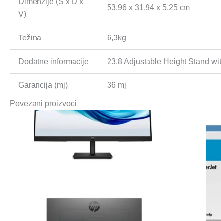
Dimenzije (Š x D x
53.96 x 31.94 x 5.25 cm
V)
Težina
6,3kg
Dodatne informacije
23.8 Adjustable Height Stand wi
Garancija (mj)
36 mj
Povezani proizvodi