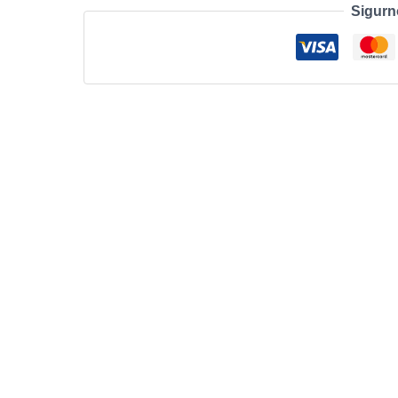
Sigurn
AiO
G1i
U5/16GB/512G/W11p
(B0BB2AV)
količina