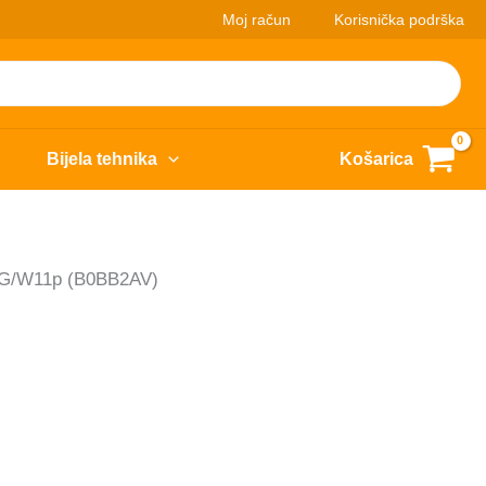
Moj račun
Korisnička podrška
Bijela tehnika
Košarica
2G/W11p (B0BB2AV)