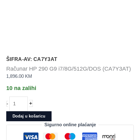
ŠIFRA-AV: CA7Y3AT
Računar HP 290 G9 i7/8G/512G/DOS (CA7Y3AT)
1,896.00
KM
10 na zalihi
Računar
+
-
HP
290
Dodaj u košaricu
G9
Sigurno online plaćanje
i7/8G/512G/DOS
(CA7Y3AT)