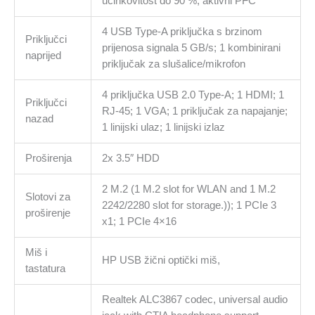
učinkovitost do 90 %, aktivni PFC
4 USB Type-A priključka s brzinom
Priključci
prijenosa signala 5 GB/s; 1 kombinirani
naprijed
priključak za slušalice/mikrofon
4 priključka USB 2.0 Type-A; 1 HDMI; 1
Priključci
RJ-45; 1 VGA; 1 priključak za napajanje;
nazad
1 linijski ulaz; 1 linijski izlaz
Proširenja
2x 3.5″ HDD
2 M.2 (1 M.2 slot for WLAN and 1 M.2
Slotovi za
2242/2280 slot for storage.)); 1 PCIe 3
proširenje
x1; 1 PCIe 4×16
Miš i
HP USB žični optički miš,
tastatura
Realtek ALC3867 codec, universal audio