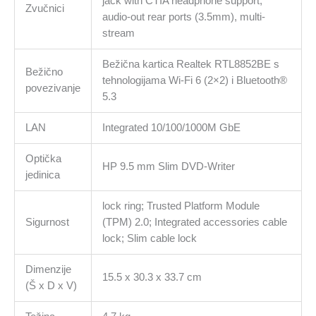
jack with CTIA headphone support,
Zvučnici
audio-out rear ports (3.5mm), multi-
stream
Bežična kartica Realtek RTL8852BE s
Bežično
tehnologijama Wi-Fi 6 (2×2) i Bluetooth®
povezivanje
5.3
LAN
Integrated 10/100/1000M GbE
Optička
HP 9.5 mm Slim DVD-Writer
jedinica
lock ring; Trusted Platform Module
Sigurnost
(TPM) 2.0; Integrated accessories cable
lock; Slim cable lock
Dimenzije
15.5 x 30.3 x 33.7 cm
(Š x D x V)