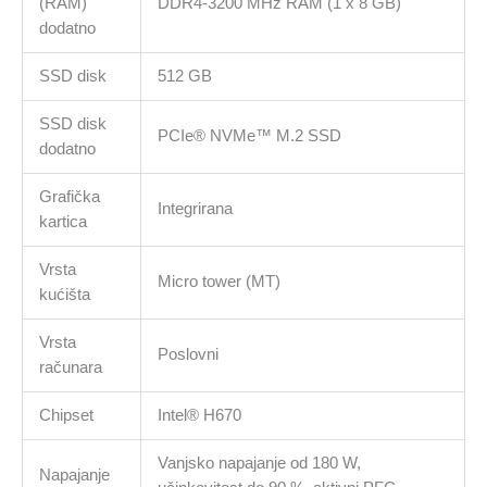
(RAM)
DDR4-3200 MHz RAM (1 x 8 GB)
dodatno
SSD disk
512 GB
SSD disk
PCIe® NVMe™ M.2 SSD
dodatno
Grafička
Integrirana
kartica
Vrsta
Micro tower (MT)
kućišta
Vrsta
Poslovni
računara
Chipset
Intel® H670
Vanjsko napajanje od 180 W,
Napajanje