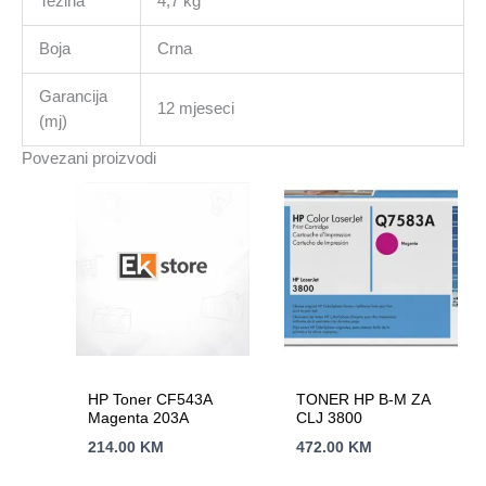
Težina
4,7 kg
Boja
Crna
Garancija
12 mjeseci
(mj)
Povezani proizvodi
HP Toner CF543A
TONER HP B-M ZA
Magenta 203A
CLJ 3800
214.00
KM
472.00
KM