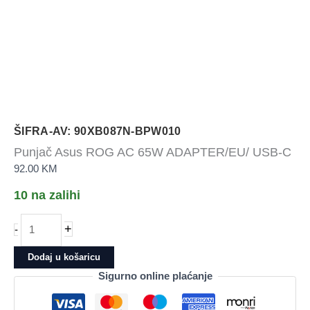
ŠIFRA-AV: 90XB087N-BPW010
Punjač Asus ROG AC 65W ADAPTER/EU/ USB-C
92.00
KM
10 na zalihi
Punjač
+
-
Asus
ROG
Dodaj u košaricu
AC
Sigurno online plaćanje
65W
ADAPTER/EU/