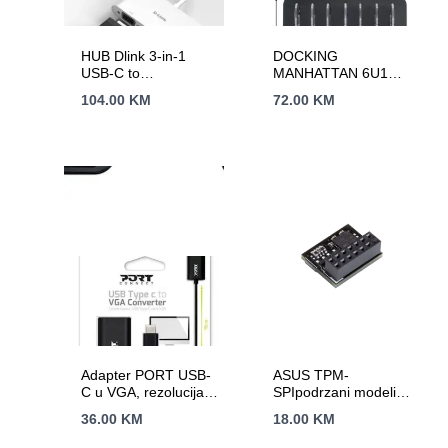
HUB Dlink 3-in-1
DOCKING
USB-C to
MANHATTAN 6U1
HDMI/VGA/DP
USB A 5 V / 2.4 A
104.00
KM
72.00
KM
Adapter
Adapter PORT USB-
ASUS TPM-
C u VGA, rezolucija:
SPIpodrzani modeli
1920 x 1200 ili 1080p
pločau detaljnim
36.00
KM
18.00
KM
karakteristikama