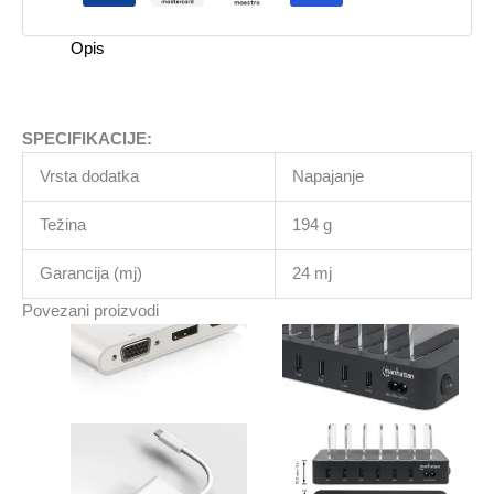
USB-
C
Opis
količina
SPECIFIKACIJE:
Vrsta dodatka
Napajanje
Težina
194 g
Garancija (mj)
24 mj
Povezani proizvodi