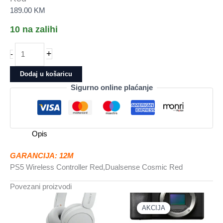
189.00
KM
10 na zalihi
PS5
+
-
Wireless
Controller
Dodaj u košaricu
RedDualsense
Sigurno online plaćanje
Cosmic
Red
količina
Opis
GARANCIJA: 12M
PS5 Wireless Controller Red,Dualsense Cosmic Red
Povezani proizvodi
AKCIJA
AKCIJA