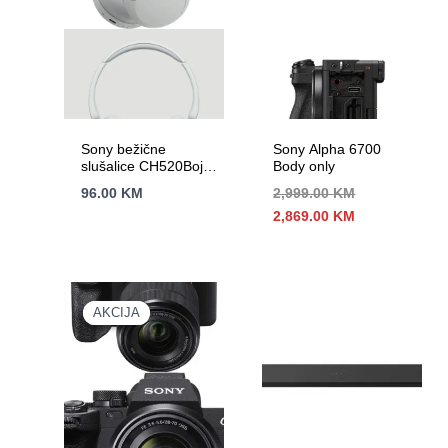
Sony bežične
Sony Alpha 6700
slušalice CH520Boja
Body only
bijela
96.00
KM
2,999.00
KM
Izvorna
Trenutna
2,869.00
KM
cijena
cijena
bila
je:
je:
2,869.00 KM.
2,999.00 KM.
AKCIJA
AKCIJA