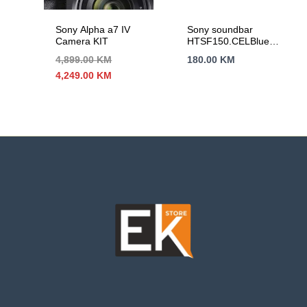
Sony Alpha a7 IV
Sony soundbar
Camera KIT
HTSF150.CELBluetooth,
USB, HDMI Arc120W,
4,899.00
KM
180.00
KM
Crni
Izvorna
Trenutna
4,249.00
KM
cijena
cijena
bila
je:
je:
4,249.00 KM.
4,899.00 KM.