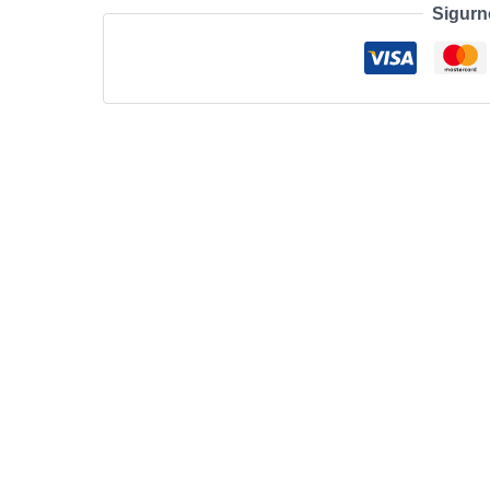
Sigurn
2
RGW
količina