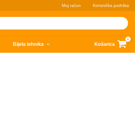
Moj račun
Korisnička podrška
Bijela tehnika
Košarica