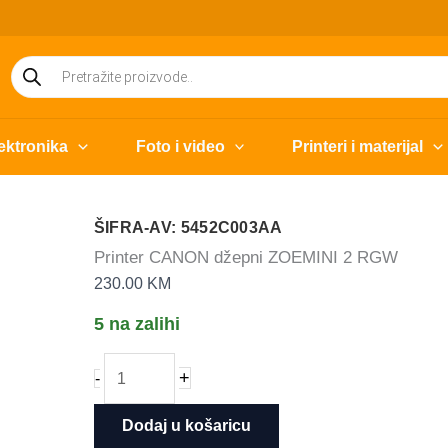
Products
search
ektronika
Foto i video
Printeri i materijal
ŠIFRA-AV: 5452C003AA
Printer CANON džepni ZOEMINI 2 RGW
230.00
KM
5 na zalihi
Printer
+
-
CANON
džepni
Dodaj u košaricu
ZOEMINI