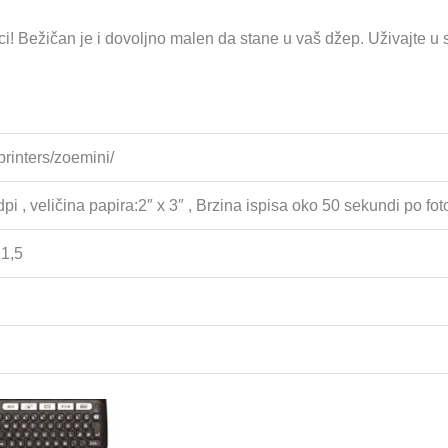
ruci! Bežičan je i dovoljno malen da stane u vaš džep. Uživajte u
rinters/zoemini/
pi , veličina papira:2″ x 3″ , Brzina ispisa oko 50 sekundi po fo
21,5