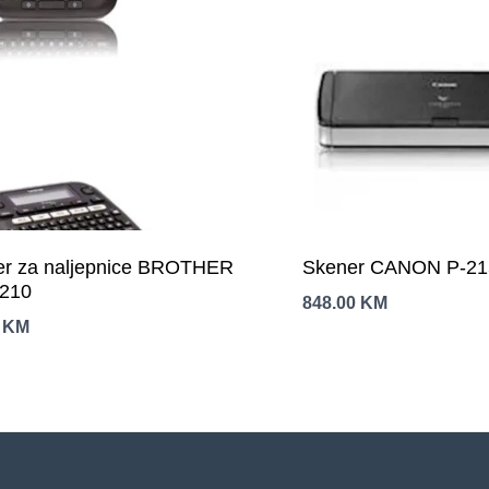
ter za naljepnice BROTHER
Skener CANON P-21
210
848.00
KM
0
KM