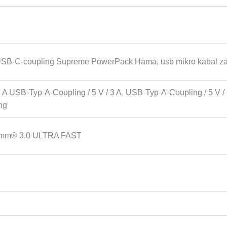
USB-C-coupling Supreme PowerPack Hama, usb mikro kabal za p
3 A USB-Typ-A-Coupling / 5 V / 3 A, USB-Typ-A-Coupling / 5 V /
ng
comm® 3.0 ULTRA FAST