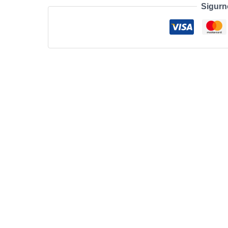
Sigurn
mAh,
anthracit
količina