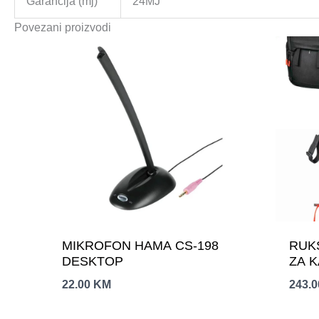
Garancija (mj)
24MJ
Povezani proizvodi
MIKROFON HAMA CS-198
RUK
DESKTOP
ZA K
22.00
KM
243.