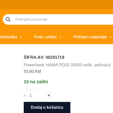
Products
search
ektronika
Foto i video
Printeri i materijal
ŠIFRA-AV: 00201719
Powerbank HAMA PD20 20000 mAh, anthracit
55.00
KM
10 na zalihi
Powerbank
+
-
HAMA
PD20
Dodaj u košaricu
20000