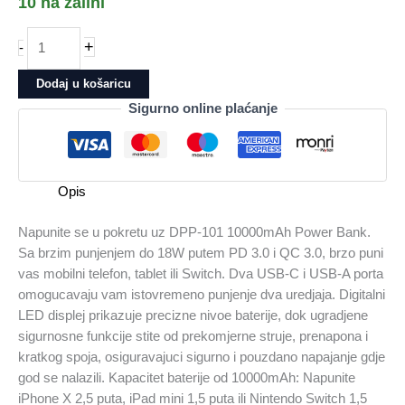
10 na zalihi
POWERBANK
+
-
Dlink
10000mAh
Dodaj u košaricu
Premium
Sigurno online plaćanje
Power
Bank
količina
Opis
Napunite se u pokretu uz DPP-101 10000mAh Power Bank.
Sa brzim punjenjem do 18W putem PD 3.0 i QC 3.0, brzo puni
vas mobilni telefon, tablet ili Switch. Dva USB-C i USB-A porta
omogucavaju vam istovremeno punjenje dva uredjaja. Digitalni
LED displej prikazuje precizne nivoe baterije, dok ugradjene
sigurnosne funkcije stite od prekomjerne struje, prenapona i
kratkog spoja, osiguravajuci sigurno i pouzdano napajanje gdje
god se nalazili. Kapacitet baterije od 10000mAh: Napunite
iPhone X 2,5 puta, iPad mini 1,5 puta ili Nintendo Switch 1,5