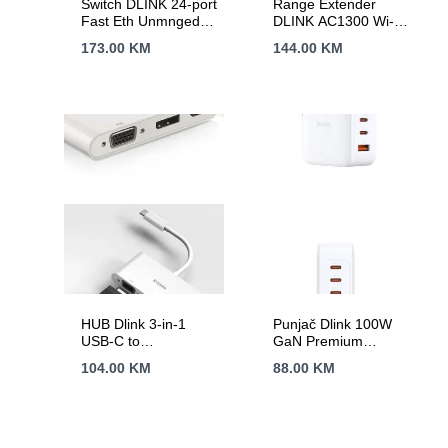
Switch DLINK 24-port
Range Extender
Fast Eth Unmnged
DLINK AC1300 Wi-Fi
DES-1024D/E
DAP-1620/E
173.00
KM
144.00
KM
HUB Dlink 3-in-1
Punjač Dlink 100W
USB-C to
GaN Premium
HDMI/VGA/DP
Charger
104.00
KM
88.00
KM
Adapter