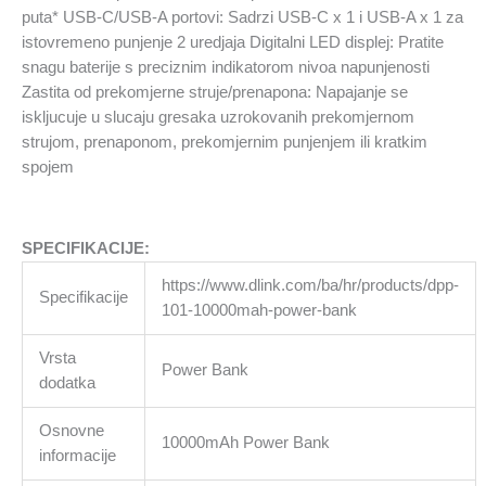
puta* USB-C/USB-A portovi: Sadrzi USB-C x 1 i USB-A x 1 za
istovremeno punjenje 2 uredjaja Digitalni LED displej: Pratite
snagu baterije s preciznim indikatorom nivoa napunjenosti
Zastita od prekomjerne struje/prenapona: Napajanje se
iskljucuje u slucaju gresaka uzrokovanih prekomjernom
strujom, prenaponom, prekomjernim punjenjem ili kratkim
spojem
SPECIFIKACIJE:
https://www.dlink.com/ba/hr/products/dpp-
Specifikacije
101-10000mah-power-bank
Vrsta
Power Bank
dodatka
Osnovne
10000mAh Power Bank
informacije