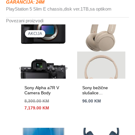
GARANCIJA: 24M
PlayStation 5 Slim E chassis,disk ver.1TB,sa optikom
Povezani proizvodi
AKCIJA
AKCIJA
Sony Alpha a7R V
Sony bežične
Camera Body
slušalice
CH520baterija do
8,300.00
KM
96.00
KM
50h, brzo punjnje3
Izvorna
Trenutna
7,179.00
KM
min za 1,5h;
cijena
cijena
mikrofon; BT x2
bila
je:
je:
7,179.00 KM.
8,300.00 KM.