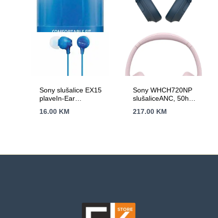
Sony slušalice EX15
Sony WHCH720NP
plaveIn-Ear
slušaliceANC, 50h
BlueSmartphone Mic
baterija, plaveDSEE;
16.00
KM
217.00
KM
and Control
mikrofon; uvezivanje
sa 2 BT uredj