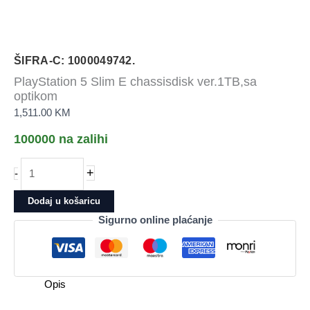
ŠIFRA-C: 1000049742.
PlayStation 5 Slim E chassisdisk ver.1TB,sa
optikom
1,511.00
KM
100000 na zalihi
PlayStation
+
-
5
Slim
Dodaj u košaricu
E
Sigurno online plaćanje
chassisdisk
ver.1TB,sa
optikom
količina
Opis