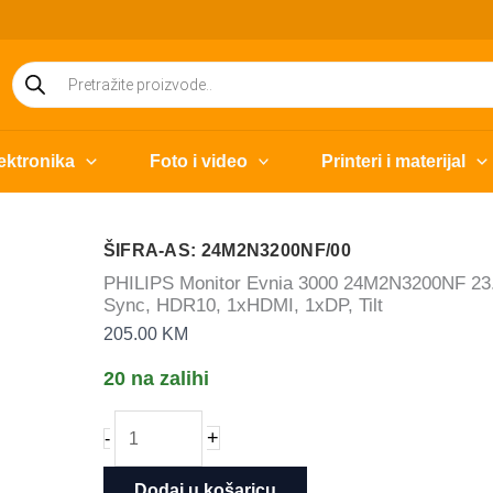
Products
search
ektronika
Foto i video
Printeri i materijal
ŠIFRA-AS: 24M2N3200NF/00
PHILIPS Monitor Evnia 3000 24M2N3200NF 23.8
Sync, HDR10, 1xHDMI, 1xDP, Tilt
205.00
KM
20 na zalihi
PHILIPS
+
-
Monitor
Evnia
Dodaj u košaricu