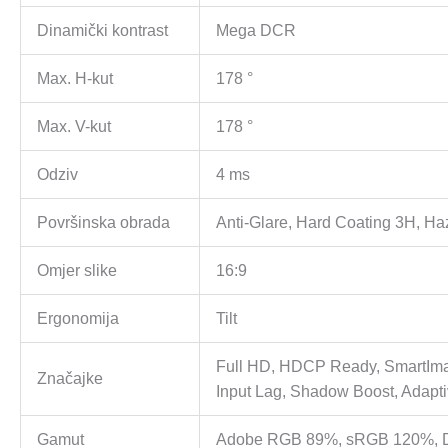
Dinamički kontrast
Mega DCR
Max. H-kut
178 °
Max. V-kut
178 °
Odziv
4 ms
Površinska obrada
Anti-Glare, Hard Coating 3H, H
Omjer slike
16:9
Ergonomija
Tilt
Full HD, HDCP Ready, SmartIma
Značajke
Input Lag, Shadow Boost, Adapti
Gamut
Adobe RGB 89%, sRGB 120%, 