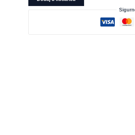
3000
Sigurn
24M2N3200NF
23.8",
1920x1080
(FHD),
IPS,
144Hz,
4ms
(GtG),
Adaptive
Sync,
HDR10,
1xHDMI,
1xDP,
Tilt
količina