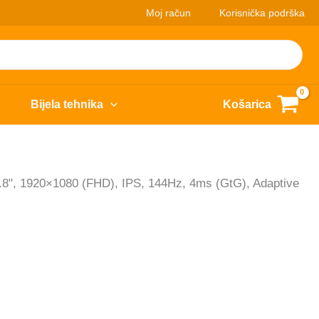
Moj račun
Korisnička podrška
Bijela tehnika
Košarica
", 1920×1080 (FHD), IPS, 144Hz, 4ms (GtG), Adaptive