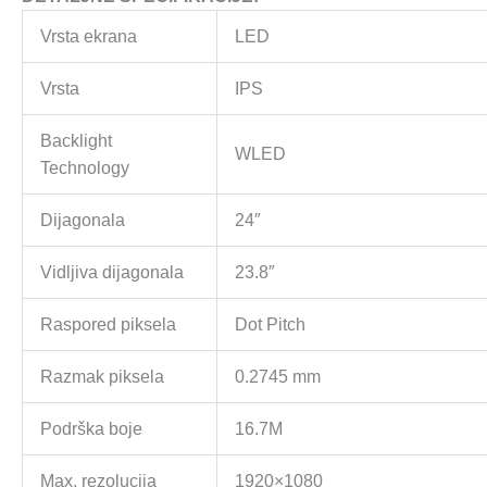
Vrsta ekrana
LED
Vrsta
IPS
Backlight
WLED
Technology
Dijagonala
24″
Vidljiva dijagonala
23.8″
Raspored piksela
Dot Pitch
Razmak piksela
0.2745 mm
Podrška boje
16.7M
Max. rezolucija
1920×1080