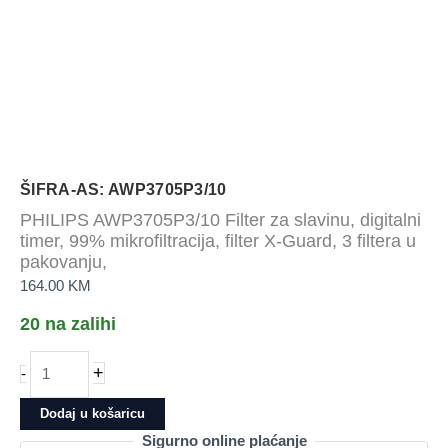
ŠIFRA-AS: AWP3705P3/10
PHILIPS AWP3705P3/10 Filter za slavinu, digitalni
timer, 99% mikrofiltracija, filter X-Guard, 3 filtera u
pakovanju,
164.00
KM
20 na zalihi
PHILIPS
+
-
AWP3705P3/10
Filter
Dodaj u košaricu
za
Sigurno online plaćanje