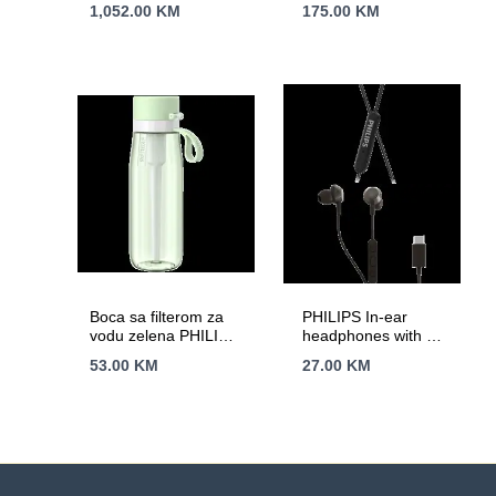
(Under the sink)
PHILIPS
1,052.00
KM
175.00
KM
AUT4030R600
AWP2788YL/10
Boca sa filterom za
PHILIPS In-ear
vodu zelena PHILIPS
headphones with mic
AWP2731GNR/31
TAE5008BK/00 –
53.00
KM
27.00
KM
USBC-C connector, 3
button in-line remote,
1.2m cable, black