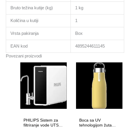
Bruto težina kutije (kg)
1 kg
Količina u kutiji
1
Vrsta pakiranja
Box
EAN kod
4895244611145
Povezani proizvodi
PHILIPS Sistem za
Boca sa UV
filtriranje vode UTS
tehnologijom žuta