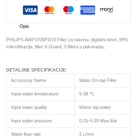
slavinu,
digitalni
timer,
99%
Opis
mikrofiltracija,
filter
PHILIPS AWP3705P3/10 Filter za slavinu, digitalni timer, 99%
X-
mikrofiltracija, filter X-Guard, 3 filtera u pakovanju,
Guard,
3
filtera
DETALJNE SPECIFIKACIJE:
u
pakovanju,
Accessory Name
Water On-tap Filter
količina
Input water temperature
5-38 °C
Input water quality
Mains tap water
Input water pressure
0.15–0.35 Mpa Bar
Water flow rate
2 L/min