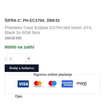
ŠIFRA-C: PH-EC370A_DBK01
Phanteks Case Eclipse G370A Mid tower, ATX,
Black 3x RGB fans
168.00
KM
90000 na zalihi
Phanteks
+
-
Case
Eclipse
Dodaj u košaricu
G370A
Sigurno online plaćanje
Mid
tower,
ATX,
Black
Opis
3x
RGB