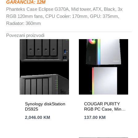
GARANCIJA: 12M
fans
Phanteks Case Eclipse G370A, Mid tower, ATX, Black, 3x
količina
RGB 120mm fans, CPU Cooler: 170mm, GPU: 375mm,
Radiator: 360mm
Povezani proizvodi
Synology diskStation
COUGAR PURITY
DS925
RGB PC Case, Mini
Tower, White
2,046.00
KM
137.00
KM