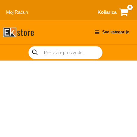
Skip
to
Moj Račun
Košarica
content
Sve kategorije
Products
search