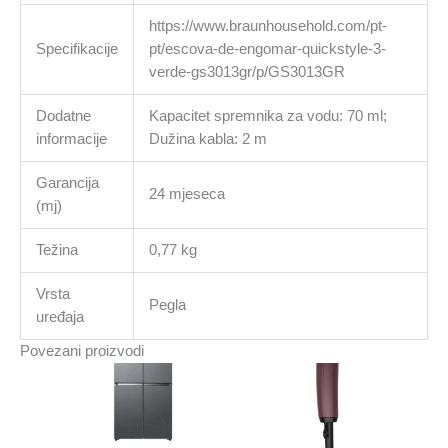
https://www.braunhousehold.com/pt-
Specifikacije
pt/escova-de-engomar-quickstyle-3-
verde-gs3013gr/p/GS3013GR
Dodatne
Kapacitet spremnika za vodu: 70 ml;
informacije
Dužina kabla: 2 m
Garancija
24 mjeseca
(mj)
Težina
0,77 kg
Vrsta
Pegla
uređaja
Povezani proizvodi