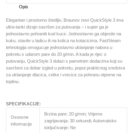
Opis
Elegantan i prostorno štedljiv, Braunov novi QuickStyle 3 ima
ultra-tanki dizajn savršen za putovanja – i super ga je
jednostavno pohraniti kod kuce. Jednostavno ga objesite na
kuku, stavite u ladicu ili na kolica na kotacicima. FastSteam
tehnologija omogucuje jednostavno uklanjanje nabora u
pokretu s udarom pare do 20 g/min. A kada je rijec o
putovanju, QuickStyle 3 dolazi s pametnim dodacima koji su
savršeni za dobar izgled u pokretu, poput prakticnog sredstva
za uklanjanje dlacica, cetke i vrecice za pohranu otporne na
toplinu.
SPECIFIKACIJE:
Brzina pare: 20 g/min; Vrijeme
Osnovne
zagrijavanja: 30 sekundi; Automatsko
informacije
isključivanje: Ne