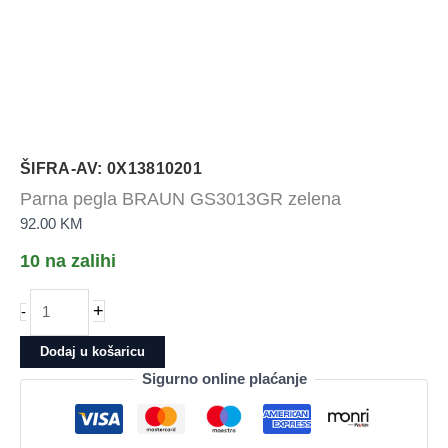
ŠIFRA-AV: 0X13810201
Parna pegla BRAUN GS3013GR zelena
92.00
KM
10 na zalihi
Parna
+
-
pegla
BRAUN
Dodaj u košaricu
GS3013GR
Sigurno online plaćanje
zelena
količina