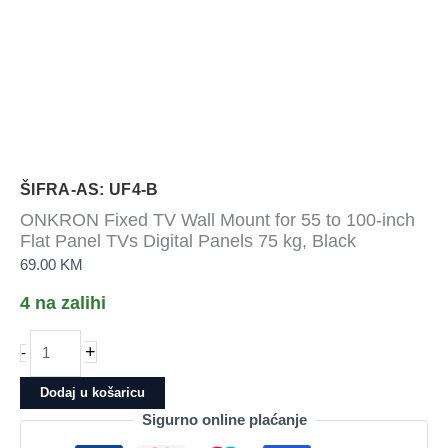
ŠIFRA-AS: UF4-B
ONKRON Fixed TV Wall Mount for 55 to 100-inch
Flat Panel TVs Digital Panels 75 kg, Black
69.00
KM
4 na zalihi
ONKRON
+
-
Fixed
TV
Dodaj u košaricu
Wall
Sigurno online plaćanje
Mount