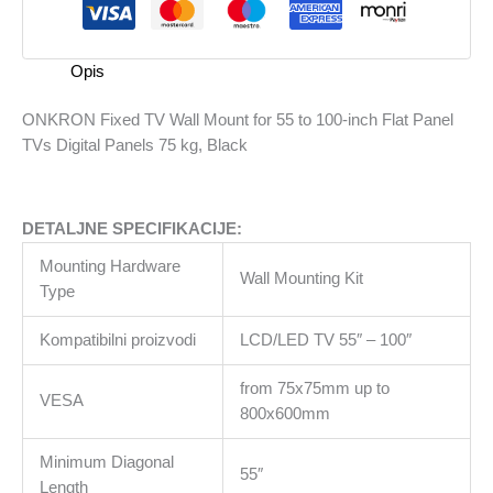
for
55
to
Opis
100-
inch
ONKRON Fixed TV Wall Mount for 55 to 100-inch Flat Panel
Flat
TVs Digital Panels 75 kg, Black
Panel
TVs
Digital
DETALJNE SPECIFIKACIJE:
Panels
75
Mounting Hardware
Wall Mounting Kit
kg,
Type
Black
količina
Kompatibilni proizvodi
LCD/LED TV 55″ – 100″
from 75x75mm up to
VESA
800x600mm
Minimum Diagonal
55″
Length