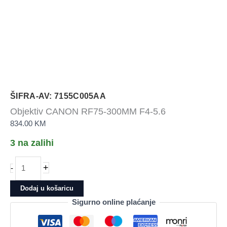
ŠIFRA-AV: 7155C005AA
Objektiv CANON RF75-300MM F4-5.6
834.00
KM
3 na zalihi
Objektiv
+
-
CANON
RF75-
Dodaj u košaricu
300MM
Sigurno online plaćanje
F4-
5.6