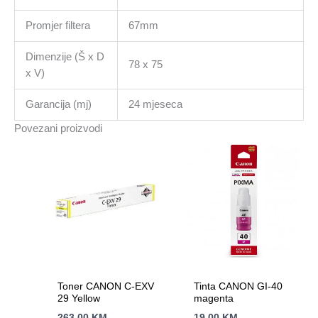
Promjer filtera
67mm
Dimenzije (Š x D
78 x 75
x V)
Garancija (mj)
24 mjeseca
Povezani proizvodi
Toner CANON C-EXV
Tinta CANON GI-40
29 Yellow
magenta
263.00
KM
19.00
KM