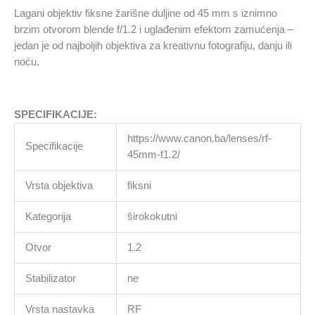
Lagani objektiv fiksne žarišne duljine od 45 mm s iznimno
brzim otvorom blende f/1.2 i uglađenim efektom zamućenja –
jedan je od najboljih objektiva za kreativnu fotografiju, danju ili
noću.
SPECIFIKACIJE:
https://www.canon.ba/lenses/rf-
Specifikacije
45mm-f1.2/
Vrsta objektiva
fiksni
Kategorija
širokokutni
Otvor
1.2
Stabilizator
ne
Vrsta nastavka
RF