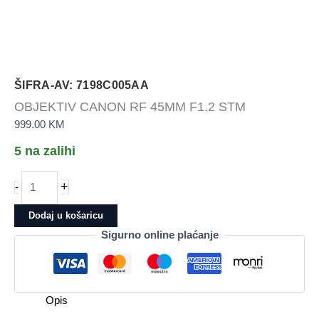
ŠIFRA-AV: 7198C005AA
OBJEKTIV CANON RF 45MM F1.2 STM
999.00
KM
5 na zalihi
OBJEKTIV
+
-
CANON
RF
Dodaj u košaricu
45MM
Sigurno online plaćanje
F1.2
STM
količina
Opis