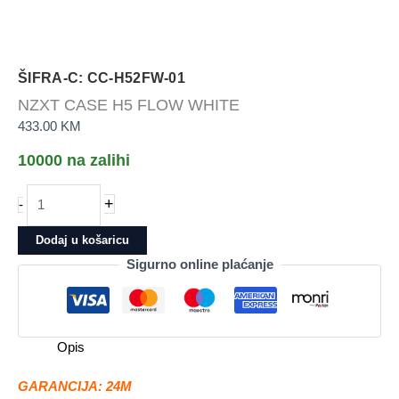
ŠIFRA-C: CC-H52FW-01
NZXT CASE H5 FLOW WHITE
433.00
KM
10000 na zalihi
NZXT
+
-
CASE
H5
Dodaj u košaricu
FLOW
Sigurno online plaćanje
WHITE
količina
Opis
GARANCIJA: 24M