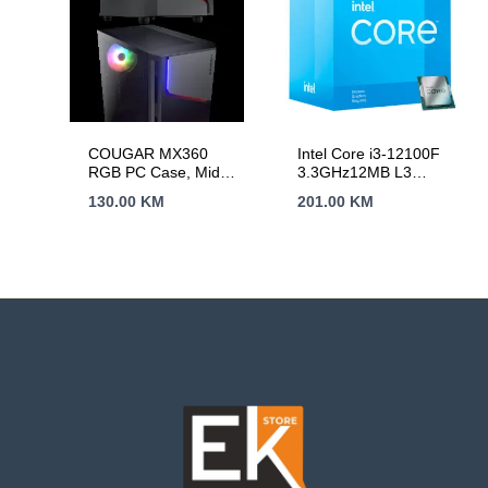
COUGAR MX360
Intel Core i3-12100F
RGB PC Case, Mid
3.3GHz12MB L3
Tower
LGA1700 BOXAlder
130.00
KM
201.00
KM
Lake,bez grafike