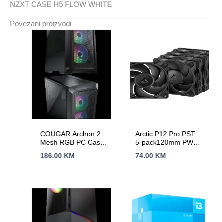
NZXT CASE H5 FLOW WHITE
Povezani proizvodi
COUGAR Archon 2
Arctic P12 Pro PST
Mesh RGB PC Case,
5-pack120mm PWM
Mid Tower, Black
Fan, Cable Splitter
186.00
KM
74.00
KM