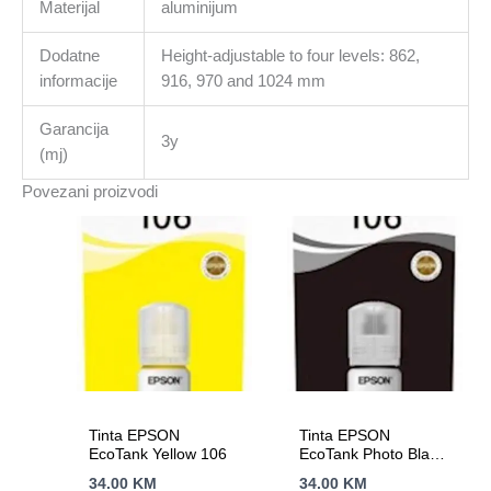
Materijal
aluminijum
Dodatne
Height-adjustable to four levels: 862,
informacije
916, 970 and 1024 mm
Garancija
3y
(mj)
Povezani proizvodi
Tinta EPSON
Tinta EPSON
EcoTank Yellow 106
EcoTank Photo Black
106
34.00
KM
34.00
KM