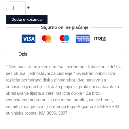
Nastavak
+
-
za
mljevenje
Dodaj u košaricu
mesa
Sigurno online plaćanje
SEVERIN
10005591000
količina
Opis
* Nastavak za mljevenje mesa i perforirani diskovi su izdržljivi,
bez okusa i jednostavni za cišcenje * Svestrani pribor: dva
razlicita perforirana diska (fino/grubo), dva nadjeva za
kobasice i jedan bijeli disk za punjenje, prakticni nastavak za
ukrašavanje tijesta s cetiri razlicita oblika * Za brzu i
jednostavnu pripremu jela od mesa, umaka, djecje hrane,
vocnih pirea, peciva i još mnogo toga Pogodno za SEVERIN
kuhinjske robote: KM 3896, 3897