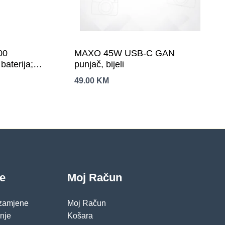
00
MAXO 45W USB-C GAN
baterija;
punjač, bijeli
ešavanje
49.00
KM
je
Moj Račun
 zamjene
Moj Račun
pnje
Košara