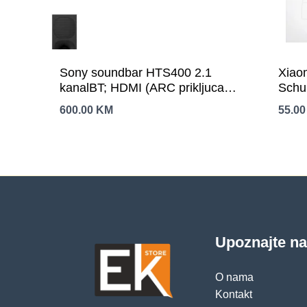
Sony soundbar HTS400 2.1
Xiaom
kanalBT; HDMI (ARC prikljucak);
Schu
OPTizlazna snaga 330W
USB-
600.00
KM
55.0
Upoznajte n
O nama
Kontakt