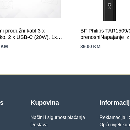
i produžni kabl 3 x
BF Philips TAR1509/
ko, 2 x USB-C (20W), 1x
prenosniNapajanje iz 
A (15W), dužina 1.4 m
FM/AMAnalogno pod
0
KM
39.00
KM
as
Kupovina
Informaci
Načini i sigurnost plaćanja
Reklamacija i
Dostava
Opći uvjeti ku