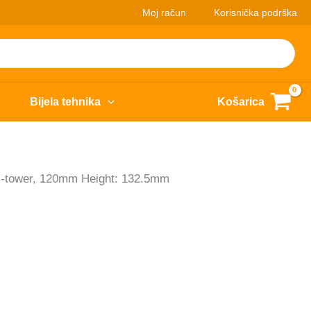
Moj račun
Korisnička podrška
Bijela tehnika
Košarica
-tower, 120mm Height: 132.5mm