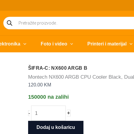
Products
search
ektronika
Foto i video
Printeri i materijal
ŠIFRA-C: NX600 ARGB B
Montech NX600 ARGB CPU Cooler Black, Dual
120.00
KM
150000 na zalihi
Montech
+
-
NX600
ARGB
Dodaj u košaricu
CPU