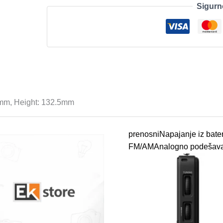
Sigurn
Cooler
Black,
Dual-
tower,
120mm
Height:
132.5mm
količina
mm, Height: 132.5mm