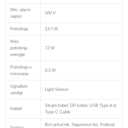
Min. ulazni
100 V
napon
Potrošnja
13.7 W
Max.
potrošnja
72 W
energije
Potrošnja u
0.3 W
mirovanju
Ugrađeni
Light Sensor
uređaji
Strujni kabel, DP kabel, USB Type A to
Kabeli
Type C Cable
Brzi priručnik, Sigurnosni list, Podizač
Dodaci