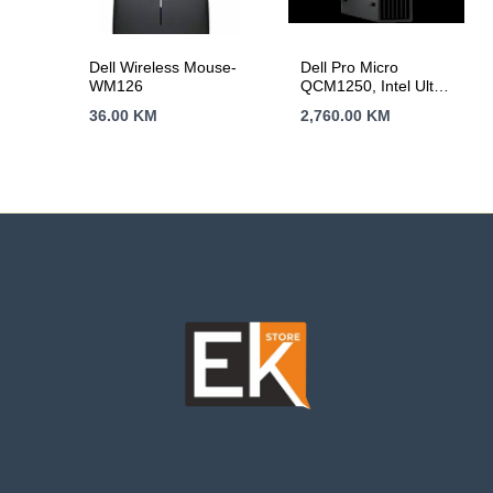
Dell Wireless Mouse-
Dell Pro Micro
WM126
QCM1250, Intel Ultra
235T, 1x 16GB DDR5
36.00
KM
2,760.00
KM
512GB GB PCIe M.2,
Wi-Fi 6E+BT 5.3,
Front: 1x USB C 3.2,
1x USB 3.2, Back: 2x
USB 3.2, 2x USB 2.0,
HDMI, DP, RJ45,
USB KB/Mouse,
W11Pro, 3Yr