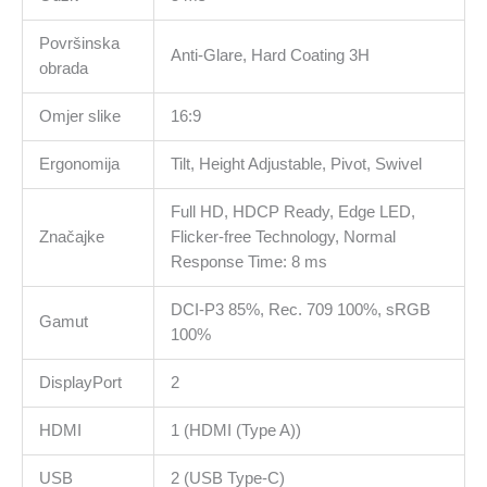
Površinska
Anti-Glare, Hard Coating 3H
obrada
Omjer slike
16:9
Ergonomija
Tilt, Height Adjustable, Pivot, Swivel
Full HD, HDCP Ready, Edge LED,
Značajke
Flicker-free Technology, Normal
Response Time: 8 ms
DCI-P3 85%, Rec. 709 100%, sRGB
Gamut
100%
DisplayPort
2
HDMI
1 (HDMI (Type A))
USB
2 (USB Type-C)