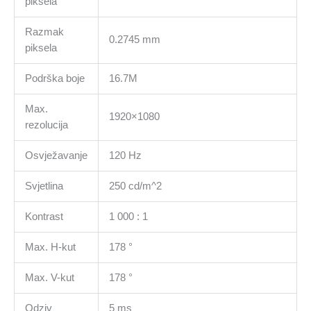
piksela
Tilt,
Swivel,
Razmak
Pivot,
0.2745 mm
piksela
Height
Adjust,
Podrška boje
16.7M
3Y
količina
Max.
1920×1080
rezolucija
Osvježavanje
120 Hz
Svjetlina
250 cd/m^2
Kontrast
1 000 : 1
Max. H-kut
178 °
Max. V-kut
178 °
Odziv
5 ms