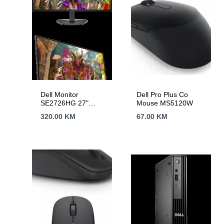
Dell Monitor
Dell Pro Plus Co
SE2726HG 27"
Mouse MS5120W
1920×1080, FHD,
320.00
KM
67.00
KM
240Hz, IPS, 16:9,
1000:1, 300 cd/m2,
0.5ms/1ms (GtG),
178/178, HDMI 2.1
(x2), DisplayPort 1.4,
3.5mm Audio Out,
Flicker-free, AMD
FreeSync Premium,
Tilt, ComfortView
Plus, 3Y