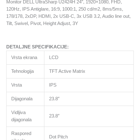
Monitor DELL UltraSharp U2424H 24″, 1920×1080, FHD,
IPS
120Hz, IPS Antiglare, 16:9, 1000:1, 250 cd/m2, 8ms/5ms,
Antiglare,
178/178, 2xDP, HDMI, 2x USB-C, 3x USB 3.2, Audio line out,
16:9,
Tilt, Swivel, Pivot, Height Adjust, 3Y
1000:1,
250
cd/m2,
DETALJNE SPECIFIKACIJE:
8ms/5ms,
178/178,
Vrsta ekrana
LCD
2xDP,
HDMI,
Tehnologija
TFT Active Matrix
2x
Vrsta
IPS
USB-
C,
Dijagonala
23.8″
3x
USB
Vidljiva
3.2,
23.8″
dijagonala
Audio
line
Raspored
out,
Dot Pitch