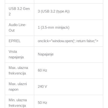
USB 3.2 Gen
3 (USB 3.2 (type A))
2
Audio Line-
1 (3.5-mm minijack)
Out
EPREL
onclick=”window.open(‘; return false;”>
Vrsta
Napajanje
napajanja
Max. ulazna
60 Hz
frekvencija
Max. ulazni
240 V
napon
Min. ulazna
50 Hz
frekvencija