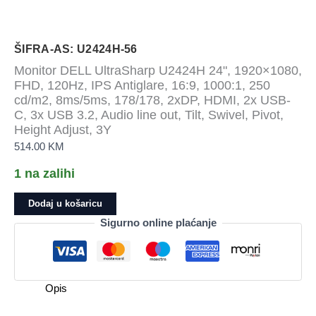
ŠIFRA-AS: U2424H-56
Monitor DELL UltraSharp U2424H 24", 1920×1080,
FHD, 120Hz, IPS Antiglare, 16:9, 1000:1, 250
cd/m2, 8ms/5ms, 178/178, 2xDP, HDMI, 2x USB-
C, 3x USB 3.2, Audio line out, Tilt, Swivel, Pivot,
Height Adjust, 3Y
514.00
KM
1 na zalihi
Monitor
Dodaj u košaricu
DELL
Sigurno online plaćanje
UltraSharp
U2424H
24",
1920x1080,
Opis
FHD,
120Hz,