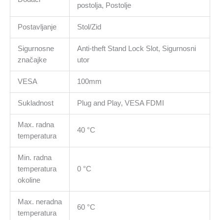
postolja, Postolje
Postavljanje
Stol/Zid
Sigurnosne
Anti-theft Stand Lock Slot, Sigurnosni
značajke
utor
VESA
100mm
Sukladnost
Plug and Play, VESA FDMI
Max. radna
40 °C
temperatura
Min. radna
temperatura
0 °C
okoline
Max. neradna
60 °C
temperatura