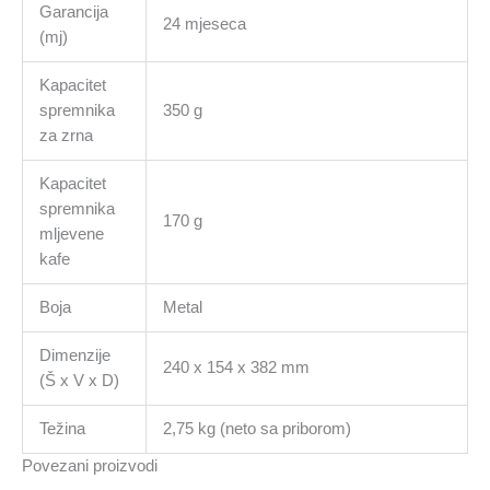
Garancija
24 mjeseca
(mj)
Kapacitet
spremnika
350 g
za zrna
Kapacitet
spremnika
170 g
mljevene
kafe
Boja
Metal
Dimenzije
240 x 154 x 382 mm
(Š x V x D)
Težina
2,75 kg (neto sa priborom)
Povezani proizvodi