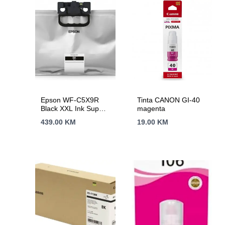
Epson WF-C5X9R
Tinta CANON GI-40
Black XXL Ink Supply
magenta
Unit A4 RIPS
439.00
KM
19.00
KM