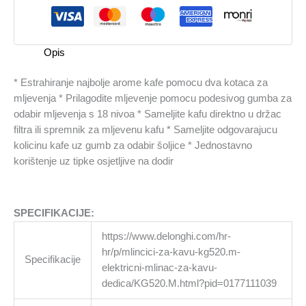
količina
Opis
* Estrahiranje najbolje arome kafe pomocu dva kotaca za
mljevenja * Prilagodite mljevenje pomocu podesivog gumba za
odabir mljevenja s 18 nivoa * Sameljite kafu direktno u držac
filtra ili spremnik za mljevenu kafu * Sameljite odgovarajucu
kolicinu kafe uz gumb za odabir šoljice * Jednostavno
korištenje uz tipke osjetljive na dodir
SPECIFIKACIJE:
https://www.delonghi.com/hr-
hr/p/mlincici-za-kavu-kg520.m-
Specifikacije
elektricni-mlinac-za-kavu-
dedica/KG520.M.html?pid=0177111039