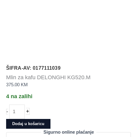
ŠIFRA-AV: 0177111039
Mlin za kafu DELONGHI KG520.M
375.00
KM
4 na zalihi
Mlin
+
-
za
kafu
Dodaj u košaricu
DELONGHI
Sigurno online plaćanje
KG520.M