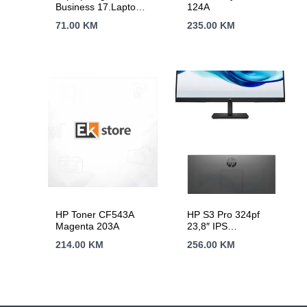
Business 17.Laptop
124A
Bag HP Rnw
71.00
KM
235.00
KM
Business 17.Laptop
Bag HP Rnw
Business 17.3 torba
HP Toner CF543A
HP S3 Pro 324pf
Magenta 203A
23,8″ IPS
100H23,8″,IPS,250cd,100
214.00
KM
256.00
KM
godine garancije