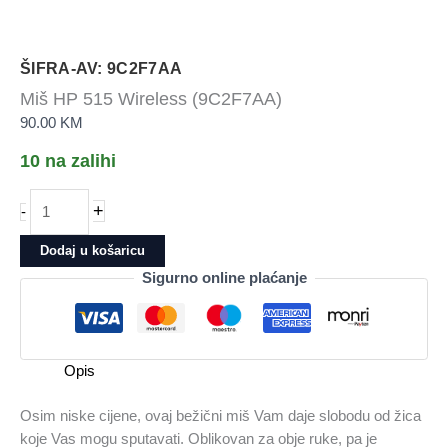
ŠIFRA-AV: 9C2F7AA
Miš HP 515 Wireless (9C2F7AA)
90.00
KM
10 na zalihi
Miš
+
-
HP
515
Dodaj u košaricu
Wireless
Sigurno online plaćanje
(9C2F7AA)
količina
Opis
Osim niske cijene, ovaj bežični miš Vam daje slobodu od žica
koje Vas mogu sputavati. Oblikovan za obje ruke, pa je