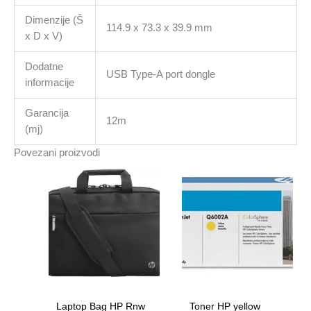
Dimenzije (Š
114.9 x 73.3 x 39.9 mm
x D x V)
Dodatne
USB Type-A port dongle
informacije
Garancija
12m
(mj)
Povezani proizvodi
Laptop Bag HP Rnw
Toner HP yellow