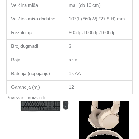
Veličina miša
mali (do 10 cm)
Veličina miša dodatno
107(L) *60(W) *27.8(H) mm
Rezolucija
800dpi/1000dpi/1600dpi
Broj dugmadi
3
Boja
siva
Baterija (napajanje)
1x AA
Garancija (mj)
12
Povezani proizvodi