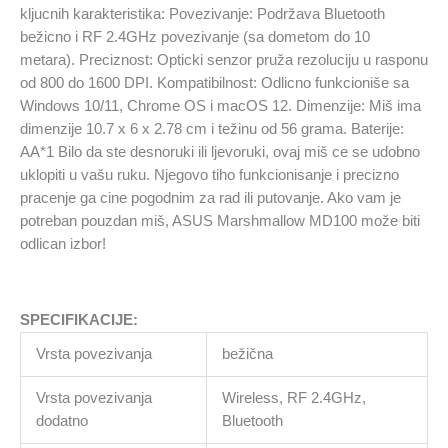
kljucnih karakteristika: Povezivanje: Podržava Bluetooth
bežicno i RF 2.4GHz povezivanje (sa dometom do 10
metara). Preciznost: Opticki senzor pruža rezoluciju u rasponu
od 800 do 1600 DPI. Kompatibilnost: Odlicno funkcioniše sa
Windows 10/11, Chrome OS i macOS 12. Dimenzije: Miš ima
dimenzije 10.7 x 6 x 2.78 cm i težinu od 56 grama. Baterije:
AA*1 Bilo da ste desnoruki ili ljevoruki, ovaj miš ce se udobno
uklopiti u vašu ruku. Njegovo tiho funkcionisanje i precizno
pracenje ga cine pogodnim za rad ili putovanje. Ako vam je
potreban pouzdan miš, ASUS Marshmallow MD100 može biti
odlican izbor!
SPECIFIKACIJE:
Vrsta povezivanja
bežična
Vrsta povezivanja
Wireless, RF 2.4GHz,
dodatno
Bluetooth