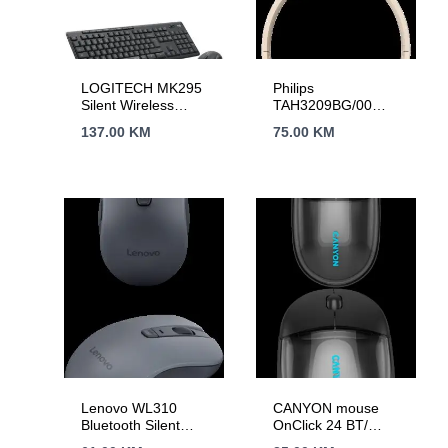
LOGITECH MK295
Philips
Silent Wireless
TAH3209BG/00
Combo – GRAPHITE
Bluetooth On-ear
137.00
KM
75.00
KM
– HRV-SLV-SRB
wireless
headphones, beige
Lenovo WL310
CANYON mouse
Bluetooth Silent
OnClick 24 BT/
Mouse
Wireless