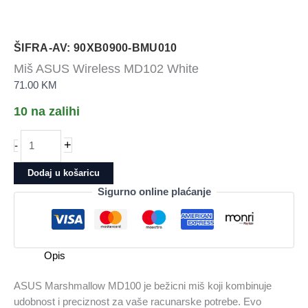
ŠIFRA-AV: 90XB0900-BMU010
Miš ASUS Wireless MD102 White
71.00
KM
10 na zalihi
Miš
+
-
ASUS
Wireless
Dodaj u košaricu
MD102
Sigurno online plaćanje
White
količina
Opis
ASUS Marshmallow MD100 je bežicni miš koji kombinuje
udobnost i preciznost za vaše racunarske potrebe. Evo